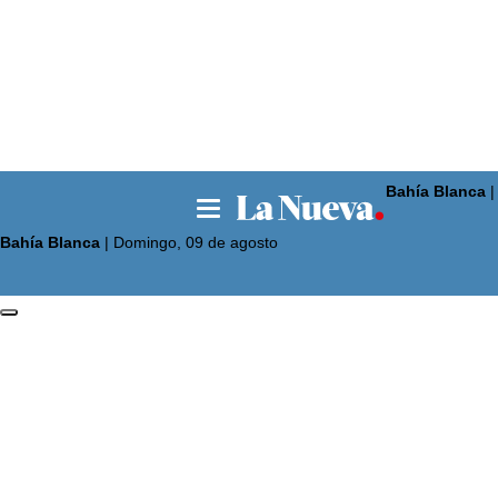
Bahía Blanca
La 
Bahía Blanca
|
Domingo, 09 de agosto
Noticias
Pun
La 
El p
El 
Seg
Opi
Esc
Deportes
Lig
Bás
Fút