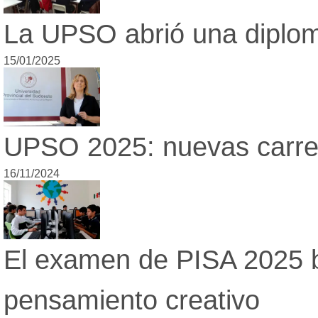
Lot
La UPSO abrió una diplom
Dat
Fún
15/01/2025
Edi
Tel
UPSO 2025: nuevas carre
16/11/2024
El examen de PISA 2025 bu
pensamiento creativo