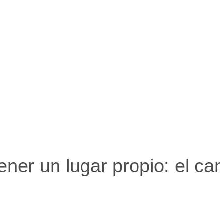
eral A
ausos
es
nomía y finanzas
 el campo
acio empresas
iedad
nología
ismo
ud
iral
tener un lugar propio: el c
macias
nsportes