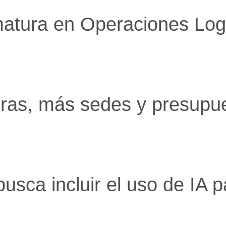
erías
atura en Operaciones Logí
os Útiles
ebres
ctos
éfonos de urgencia
ras, más sedes y presupu
sca incluir el uso de IA p