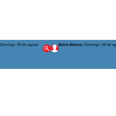
|
Domingo, 09 de agosto
Bahía Blanca
|
Domingo, 09 de ag
ciudad
ta Alta
región
aís
mundo
uridad
nión
enario Olímpico
a del Sur
quetbol
bol