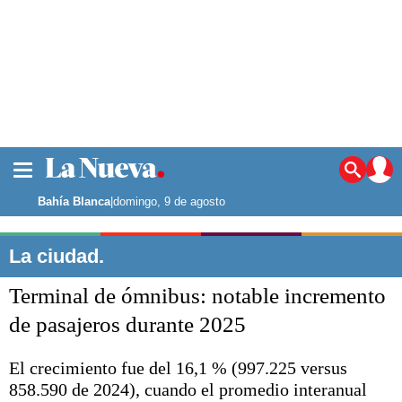
La ciudad
Noticias
Bahía Blanca
|
domingo, 9 de agosto
Punta Alta
La región
La ciudad.
El país
Terminal de ómnibus: notable incremento
El mundo
Seguridad
de pasajeros durante 2025
Opinión
Escenario Olímpico
El crecimiento fue del 16,1 % (997.225 versus
Deportes
858.590 de 2024), cuando el promedio interanual
Liga del Sur