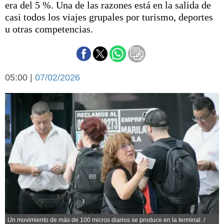
era del 5 %. Una de las razones está en la salida de
Básquetbol
casi todos los viajes grupales por turismo, deportes
Fútbol
u otras competencias.
Federal A
Aplausos
Arte y cultura
Cines
Economía y finanzas
05:00 |
Economía y campo
07/02/2026
Con el campo
Espacio empresas
Sociedad
Sociedad y tiempo
libre
Tecnología
Turismo
Salud
Es viral
El tiempo
Cartón Lleno
Fúnebres
Un movimiento de más de 100 micros diarios se produce en la terminal. /