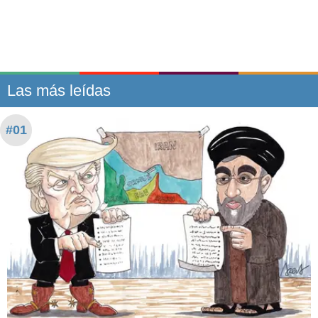
Las más leídas
#01