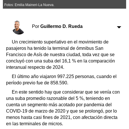
Clasificados
Fotos: Emilia Maineri-La Nueva.
Horóscopo
Suplementos
Por
Guillermo D. Rueda
Farmacias
Servicios
Transportes
Un crecimiento superlativo en el movimiento de
Loterías
pasajeros ha tenido la terminal de ómnibus San
Datos Útiles
Francisco de Asís de nuestra ciudad, toda vez que se
Fúnebres
concluyó con una suba del 16,1 % en la comparación
Edictos
interanual respecto de 2024.
Teléfonos de urgencia
El último año viajaron 997.225 personas, cuando el
período previo fue de 858.590.
En este sentido hay que considerar que se venía con
una suba promedio razonable del 5 %, teniendo en
cuenta un segmento más acotado por pandemia del
COVID-19 de marzo de 2020 y que se prolongó, por lo
menos hasta casi fines de 2021, con afectación directa
en las terminales de micros.