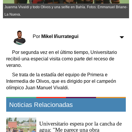
Clasificados
Juanma Vivaldi y todo Olivos y una selfie en Bahía. Fotos: Emmanuel Briane-
Horóscopo
La Nueva.
Suplementos
Farmacias
Servicios
Transportes
Por
Mikel Iñurrategui
Loterías
Datos Útiles
Por segunda vez en el último tiempo, Universitario
recibió una especial visita como parte del receso de
Fúnebres
verano.
Edictos
Se trata de la estadía del equipo de Primera e
Teléfonos de urgencia
Intermedia de Olivos, que es dirigido por el campeón
olímpico Juan Manuel Vivaldi.
Noticias Relacionadas
Universitario espera por la cancha de
agua: "Me parece una obra