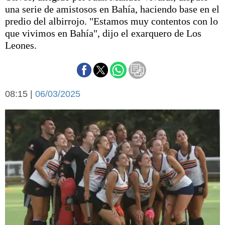
Básquetbol
una serie de amistosos en Bahía, haciendo base en el
Fútbol
predio del albirrojo. "Estamos muy contentos con lo
que vivimos en Bahía", dijo el exarquero de Los
Federal A
Leones.
Aplausos
Arte y cultura
Cines
Economía y finanzas
Economía y campo
Con el campo
08:15 |
06/03/2025
Espacio empresas
Sociedad
Sociedad y tiempo
libre
Tecnología
Turismo
Salud
Es viral
El tiempo
Cartón Lleno
Fúnebres