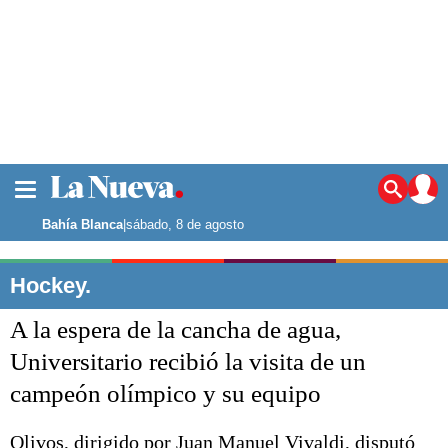
La ciudad
Noticias
Bahía Blanca
|
sábado, 8 de agosto
Punta Alta
La región
Hockey.
El país
A la espera de la cancha de agua,
El mundo
Seguridad
Universitario recibió la visita de un
Opinión
campeón olímpico y su equipo
Escenario Olímpico
Deportes
Liga del Sur
Olivos, dirigido por Juan Manuel Vivaldi, disputó