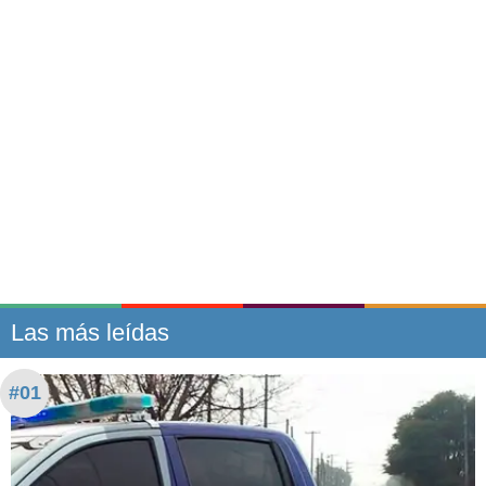
Las más leídas
#01