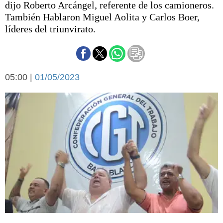
dijo Roberto Arcángel, referente de los camioneros.
Básquetbol
También Hablaron Miguel Aolita y Carlos Boer,
Fútbol
líderes del triunvirato.
Federal A
Aplausos
Arte y cultura
Cines
Economía y finanzas
05:00 |
Economía y campo
01/05/2023
Con el campo
Espacio empresas
Sociedad
Sociedad y tiempo
libre
Tecnología
Turismo
Salud
Es viral
El tiempo
Cartón Lleno
Fúnebres