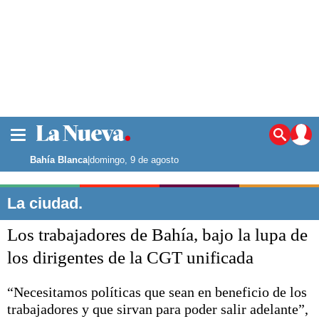
La ciudad
Noticias
Bahía Blanca
|
domingo, 9 de agosto
Punta Alta
La región
La ciudad.
El país
Los trabajadores de Bahía, bajo la lupa de
El mundo
Seguridad
los dirigentes de la CGT unificada
Opinión
Escenario Olímpico
“Necesitamos políticas que sean en beneficio de los
Deportes
trabajadores y que sirvan para poder salir adelante”,
Liga del Sur