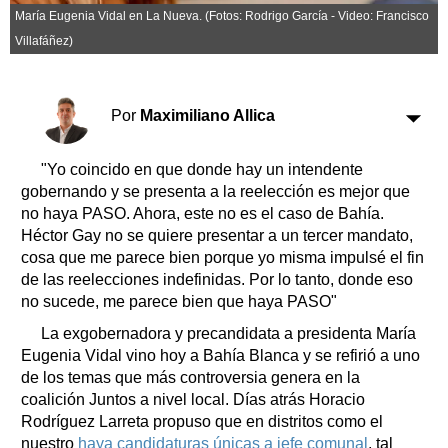
Clasificados
María Eugenia Vidal en La Nueva. (Fotos: Rodrigo García - Video: Francisco
Horóscopo
Villafáñez)
Suplementos
Farmacias
Servicios
Por
Maximiliano Allica
Transportes
Loterías
"Yo coincido en que donde hay un intendente
Datos Útiles
gobernando y se presenta a la reelección es mejor que
Fúnebres
no haya PASO. Ahora, este no es el caso de Bahía.
Edictos
Héctor Gay no se quiere presentar a un tercer mandato,
Teléfonos de urgencia
cosa que me parece bien porque yo misma impulsé el fin
de las reelecciones indefinidas. Por lo tanto, donde eso
no sucede, me parece bien que haya PASO"
La exgobernadora y precandidata a presidenta María
Eugenia Vidal vino hoy a Bahía Blanca y se refirió a uno
de los temas que más controversia genera en la
coalición Juntos a nivel local. Días atrás Horacio
Rodríguez Larreta propuso que en distritos como el
nuestro
haya candidaturas únicas a jefe comunal
, tal