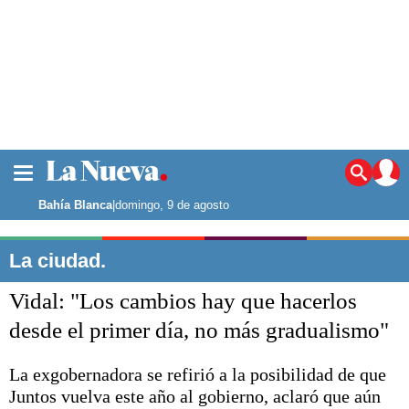
La ciudad
Noticias
Bahía Blanca
|
domingo, 9 de agosto
Punta Alta
La región
La ciudad.
El país
Vidal: "Los cambios hay que hacerlos
El mundo
Seguridad
desde el primer día, no más gradualismo"
Opinión
Escenario Olímpico
La exgobernadora se refirió a la posibilidad de que
Deportes
Juntos vuelva este año al gobierno, aclaró que aún
Liga del Sur