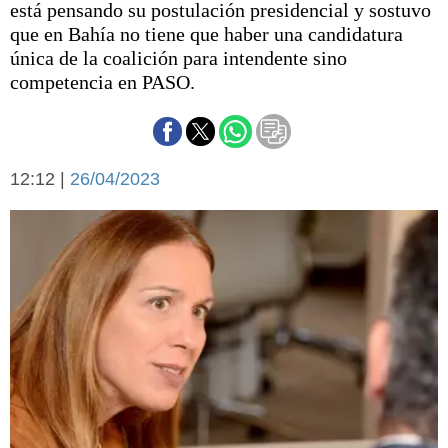
está pensando su postulación presidencial y sostuvo
Básquetbol
que en Bahía no tiene que haber una candidatura
Fútbol
única de la coalición para intendente sino
Federal A
competencia en PASO.
Aplausos
Arte y cultura
Cines
Economía y finanzas
Economía y campo
Con el campo
12:12 |
26/04/2023
Espacio empresas
Sociedad
Sociedad y tiempo
libre
Tecnología
Turismo
Salud
Es viral
El tiempo
Cartón Lleno
Fúnebres