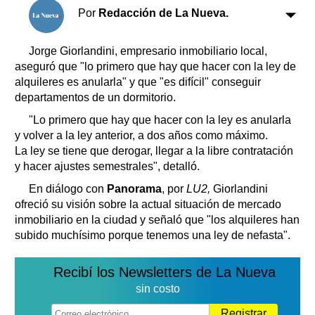
Clasificados
Por
Redacción de La Nueva.
Horóscopo
Suplementos
Jorge Giorlandini, empresario inmobiliario local,
aseguró que "lo primero que hay que hacer con la ley de
Farmacias
Servicios
alquileres es anularla" y que "es difícil" conseguir
Transportes
departamentos de un dormitorio.
Loterías
"Lo primero que hay que hacer con la ley es anularla
Datos Útiles
y volver a la ley anterior, a dos años como máximo.
Fúnebres
La ley se tiene que derogar, llegar a la libre contratación
Edictos
y hacer ajustes semestrales", detalló.
Teléfonos de urgencia
En diálogo con
Panorama
, por
LU2,
Giorlandini
ofreció su visión sobre la actual situación de mercado
inmobiliario en la ciudad y señaló que "los alquileres han
subido muchísimo porque tenemos una ley de nefasta".
Recibí los Newsletters de La Nueva
sin costo
Registrar