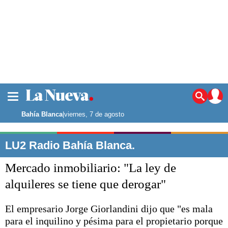
La ciudad
Noticias
Bahía Blanca
|
viernes, 7 de agosto
Punta Alta
La región
LU2 Radio Bahía Blanca.
El país
Mercado inmobiliario: "La ley de
El mundo
Seguridad
alquileres se tiene que derogar"
Opinión
Escenario Olímpico
El empresario Jorge Giorlandini dijo que "es mala
Deportes
para el inquilino y pésima para el propietario porque
Liga del Sur