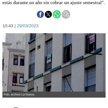
estás durante un año sin cobrar un ajuste semestral".
Básquetbol
Fútbol
Federal A
Aplausos
Arte y cultura
10:43 |
29/03/2023
Cines
Economía y finanzas
Economía y campo
Con el campo
Espacio empresas
Sociedad
Sociedad y tiempo
libre
Tecnología
Turismo
Salud
Es viral
El tiempo
Foto: archivo-La Nueva.
Cartón Lleno
Fúnebres