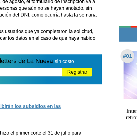
de agosto, el formulario de inscripción va a
Edictos
personas que aún no se hayan anotado, sin
Teléfonos de urgencia
zación del DNI, como ocurría hasta la semana
 usuarios que ya completaron la solicitud,
icar los datos en el caso de que haya habido
#01
letters de La Nueva
sin costo
Registrar
ibirán los subsidios en las
Inte
retro
izo el primer corte el 31 de julio para