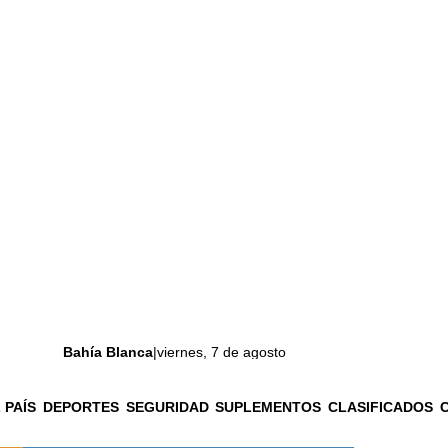
Bahía Blanca
|
viernes, 7 de agosto
 PAÍS
DEPORTES
SEGURIDAD
SUPLEMENTOS
CLASIFICADOS
La ciudad