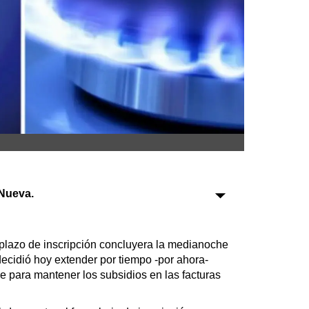
Sociedad
Tecnología
Turismo
Salud
Es viral
Nueva.
Farmacias
Transportes
plazo de inscripción concluyera la medianoche
ecidió hoy extender por tiempo -por ahora-
Loterías
e para mantener los subsidios en las facturas
Datos Útiles
Fúnebres