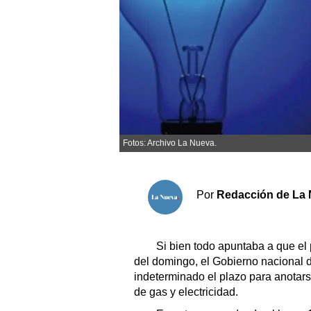
Sociedad y tiempo libre
El tiempo
Cartón Lleno
Fúnebres
Fotos: Archivo La Nueva.
Clasificados
Horóscopo
Por
Redacción de La 
Suplementos
Servicios
Si bien todo apuntaba a que el 
del domingo, el Gobierno nacional d
indeterminado el plazo para anotars
de gas y electricidad.