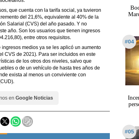
societarios.
Boc
, que cuenta con la tarifa social, ya tuvieron
Marc
cremento del 21,6%, equivalente al 40% de la
ión Salarial (CVS) del año pasado. Y no
te año. Son los usuarios que tienen ingresos
4.216,80), entre otros requisitos.
#04
e ingresos medios ya se les aplicó un aumento
del CVS de 2021). Para ser incluidos en este
ísticas de los otros dos niveles, salvo que
uebles o de un vehículo de hasta tres años de
nde exista al menos un conviviente con
 (CUD).
Ince
nos en
Google Noticias
pers
#05