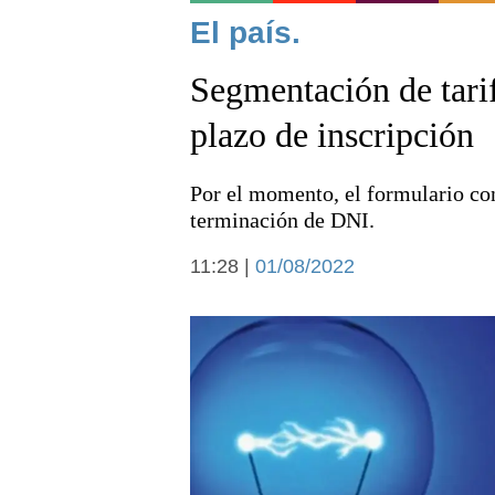
Noticias
El país.
Segmentación de tarif
plazo de inscripción
Por el momento, el formulario con
Deportes
terminación de DNI.
11:28 |
01/08/2022
Arte y cultura
Economía y campo