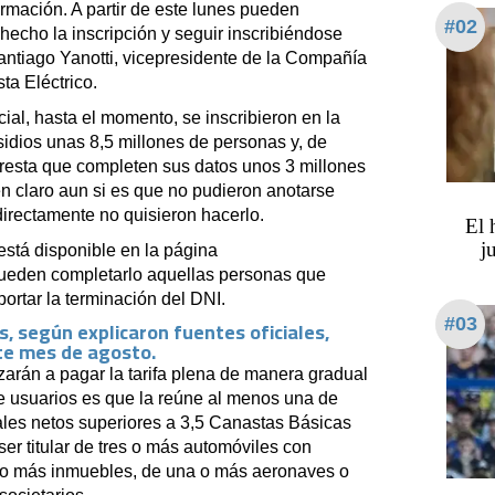
rmación. A partir de este lunes pueden
#02
 hecho la inscripción y seguir inscribiéndose
Santiago Yanotti, vicepresidente de la Compañía
ta Eléctrico.
ial, hasta el momento, se inscribieron en la
sidios unas 8,5 millones de personas y, de
n resta que completen sus datos unos 3 millones
n claro aun si es que no pudieron anotarse
directamente no quisieron hacerlo.
​​​​
j
stá disponible en la página
pueden completarlo aquellas personas que
portar la terminación del DNI.
#03
, según explicaron fuentes oficiales,
ste mes de agosto.
arán a pagar la tarifa plena de manera gradual
 de usuarios es que la reúne al menos una de
les netos superiores a 3,5 Canastas Básicas
er titular de tres o más automóviles con
s o más inmuebles, de una o más aeronaves o