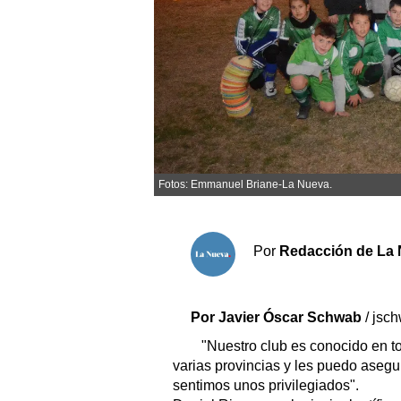
Sociedad y tiempo libre
El tiempo
Cartón Lleno
Fúnebres
Fotos: Emmanuel Briane-La Nueva.
Clasificados
Horóscopo
Por
Redacción de La 
Suplementos
Servicios
Por Javier Óscar Schwab
/ jsc
"Nuestro club es conocido en to
varias provincias y les puedo aseg
sentimos unos privilegiados".