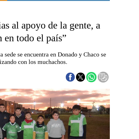
Punta Alta
La región
as al apoyo de la gente, a
El país
El mundo
 en todo el país”
Seguridad
Opinión
uya sede se encuentra en Donado y Chaco se
Escenario Olímpico
alizando con los muchachos.
Liga del Sur
Básquetbol
Fútbol
Federal A
Aplausos
Cines
Economía y finanzas
Con el campo
Espacio empresas