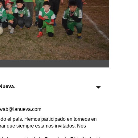
Sociedad
Tecnología
Turismo
Salud
Es viral
Nueva.
Farmacias
Transportes
hwab@lanueva.com
Loterías
do el país. Hemos participado en torneos en
Datos Útiles
urar que siempre estamos invitados. Nos
Fúnebres