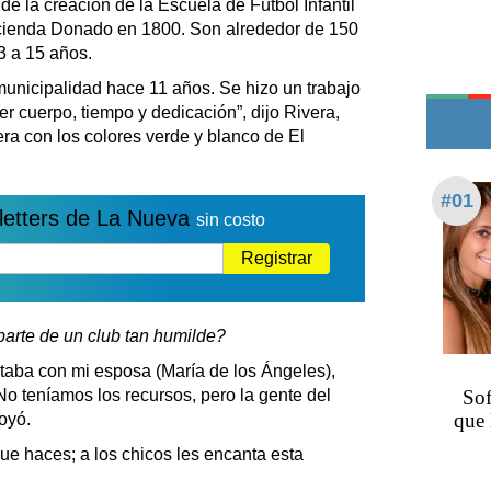
e de la creación de la Escuela de Fútbol Infantil
Edictos
acienda Donado en 1800. Son alrededor de 150
Teléfonos de urgencia
3 a 15 años.
unicipalidad hace 11 años. Se hizo un trabajo
 cuerpo, tiempo y dedicación”, dijo Rivera,
era con los colores verde y blanco de El
#01
letters de La Nueva
sin costo
Registrar
arte de un club tan humilde?
aba con mi esposa (María de los Ángeles),
No teníamos los recursos, pero la gente del
Sof
que 
oyó.
ue haces; a los chicos les encanta esta