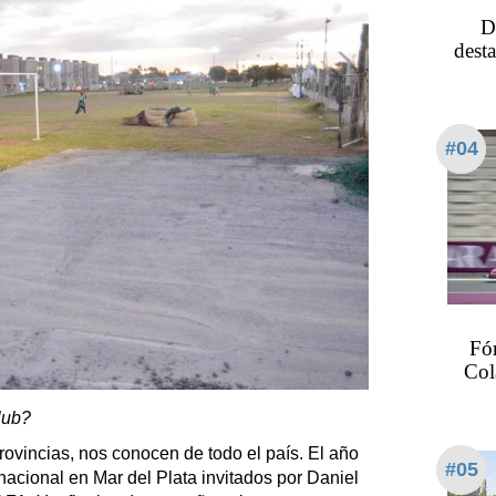
D
dest
#04
Fó
Col
lub?
rovincias, nos conocen de todo el país. El año
#05
acional en Mar del Plata invitados por Daniel