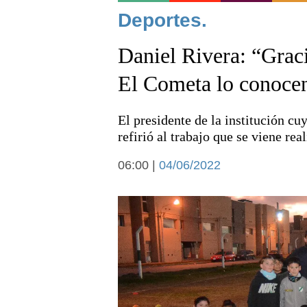
Noticias
Deportes.
Daniel Rivera: “Graci
El Cometa lo conocen
El presidente de la institución c
Deportes
refirió al trabajo que se viene re
06:00 |
04/06/2022
Arte y cultura
Economía y campo