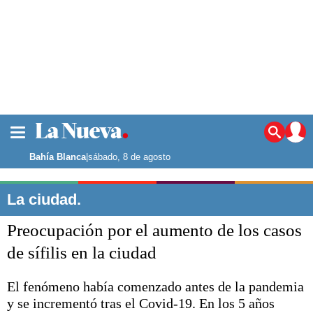
La ciudad
Noticias
Bahía Blanca
|
sábado, 8 de agosto
Punta Alta
La región
La ciudad.
El país
Preocupación por el aumento de los casos
El mundo
Seguridad
de sífilis en la ciudad
Opinión
Escenario Olímpico
El fenómeno había comenzado antes de la pandemia
Deportes
y se incrementó tras el Covid-19. En los 5 años
Liga del Sur