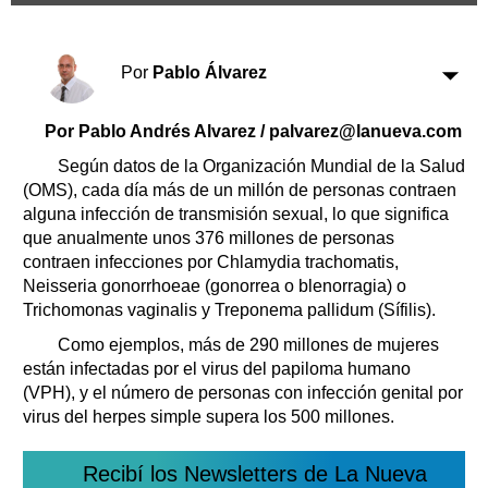
Clasificados
Horóscopo
Por
Pablo Álvarez
Suplementos
Farmacias
Servicios
Por Pablo Andrés Alvarez / palvarez@lanueva.com
Transportes
Loterías
Según datos de la Organización Mundial de la Salud
(OMS), cada día más de un millón de personas contraen
Datos Útiles
alguna infección de transmisión sexual, lo que significa
Fúnebres
que anualmente unos 376 millones de personas
Edictos
contraen infecciones por Chlamydia trachomatis,
Teléfonos de urgencia
Neisseria gonorrhoeae (gonorrea o blenorragia) o
Trichomonas vaginalis y Treponema pallidum (Sífilis).
Como ejemplos, más de 290 millones de mujeres
están infectadas por el virus del papiloma humano
(VPH), y el número de personas con infección genital por
virus del herpes simple supera los 500 millones.
Recibí los Newsletters de La Nueva