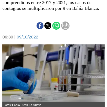
comprendidos entre 2017 y 2021, los casos de
Básquetbol
contagios se multiplicaron por 9 en Bahía Blanca.
Fútbol
Federal A
Aplausos
Arte y cultura
Cines
Economía y finanzas
06:30 |
Economía y campo
09/10/2022
Con el campo
Espacio empresas
Sociedad
Sociedad y tiempo
libre
Tecnología
Turismo
Salud
Es viral
El tiempo
Cartón Lleno
Fúnebres
Fotos: Pablo Presti-La Nueva.