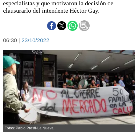
especialistas y que motivaron la decisión de
Básquetbol
clausurarlo del intendente Héctor Gay.
Fútbol
Federal A
Aplausos
Arte y cultura
Cines
06:30 |
23/10/2022
Economía y finanzas
Economía y campo
Con el campo
Espacio empresas
Sociedad
Sociedad y tiempo
libre
Tecnología
Turismo
Salud
Es viral
El tiempo
Cartón Lleno
Fotos: Pablo Presti-La Nueva.
Fúnebres