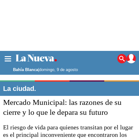
La ciudad
Noticias
Bahía Blanca
|
domingo, 9 de agosto
Punta Alta
La región
La ciudad.
El país
Mercado Municipal: las razones de su
El mundo
Seguridad
cierre y lo que le depara su futuro
Opinión
Escenario Olímpico
El riesgo de vida para quienes transitan por el lugar
Deportes
es el principal inconveniente que encontraron los
Liga del Sur