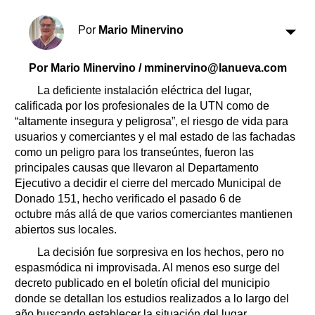
Clasificados
Horóscopo
Por
Mario Minervino
Suplementos
Farmacias
Por Mario Minervino / mminervino@lanueva.com
Servicios
Transportes
La deficiente instalación eléctrica del lugar,
Loterías
calificada por los profesionales de la UTN como de
“altamente insegura y peligrosa”, el riesgo de vida para
Datos Útiles
usuarios y comerciantes y el mal estado de las fachadas
Fúnebres
como un peligro para los transeúntes, fueron las
Edictos
principales causas que llevaron al Departamento
Teléfonos de urgencia
Ejecutivo a decidir el cierre del mercado Municipal de
Donado 151, hecho verificado el pasado 6 de
octubre más allá de que varios comerciantes mantienen
abiertos sus locales.
La decisión fue sorpresiva en los hechos, pero no
espasmódica ni improvisada. Al menos eso surge del
decreto publicado en el boletín oficial del municipio
donde se detallan los estudios realizados a lo largo del
año buscando establecer la situación del lugar.