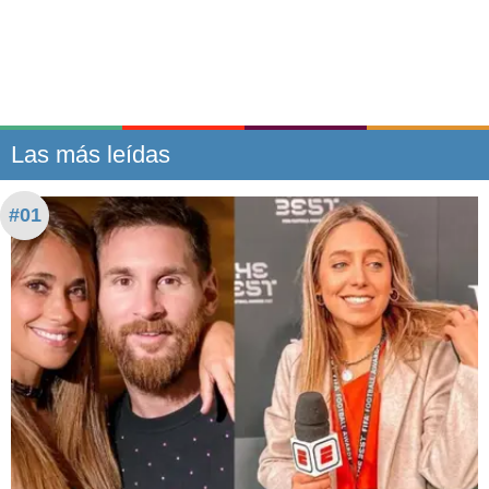
Las más leídas
#01