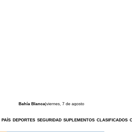
Bahía Blanca
|
viernes, 7 de agosto
 PAÍS
DEPORTES
SEGURIDAD
SUPLEMENTOS
CLASIFICADOS
La ciudad