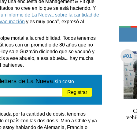
 Hay una encuesta de Management & Fit que
Edictos
ltados no cree en lo que se está haciendo. Y
Teléfonos de urgencia
ó
un informe de La Nueva. sobre la cantidad de
a vacunación
y es muy poca", expresó al
lpe mortal a la credibilidad. Todos tenemos
iátricos con un promedio de 80 años que no
. Hoy sale Guzmán diciendo que se vacunó y
#01
ís a ese abuelo, a esa abuela... hay mucha
l bahiense.
letters de La Nueva
sin costo
Registrar
C
icada por la cantidad de dosis, tenemos
vehí
el país con las dos dosis. Miro a Chile y ya
o estoy hablando de Alemania, Francia o