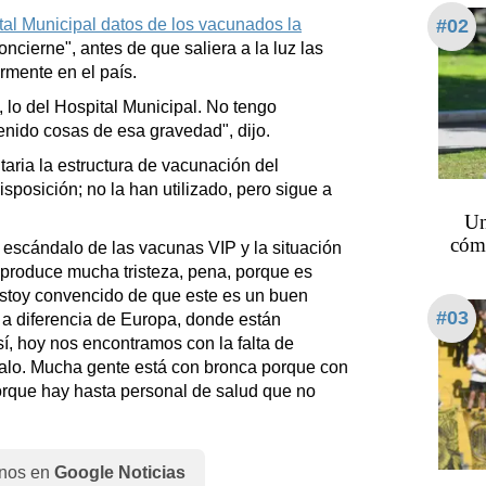
ital Municipal datos de los vacunados la
#02
concierne", antes de que saliera a la luz las
rmente en el país.
lo del Hospital Municipal. No tengo
enido cosas de esa gravedad", dijo.
ria la estructura de vacunación del
isposición; no la han utilizado, pero sigue a
Un
cómo
l escándalo de las vacunas VIP y la situación
 produce mucha tristeza, pena, porque es
stoy convencido de que este es un buen
#03
a diferencia de Europa, donde están
sí, hoy nos encontramos con la falta de
lo. Mucha gente está con bronca porque con
orque hay hasta personal de salud que no
nos en
Google Noticias