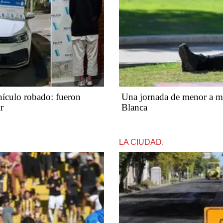
hículo robado: fueron
Una jornada de menor a ma
r
Blanca
LA CIUDAD.