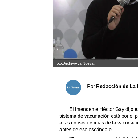
Sociedad y tiempo libre
El tiempo
Cartón Lleno
Fúnebres
Foto: Archivo-La Nueva.
Clasificados
Horóscopo
Por
Redacción de La 
Suplementos
Servicios
El intendente Héctor Gay dijo e
sistema de vacunación está por el pi
a las consecuencias de la vacunaci
antes de ese escándalo.