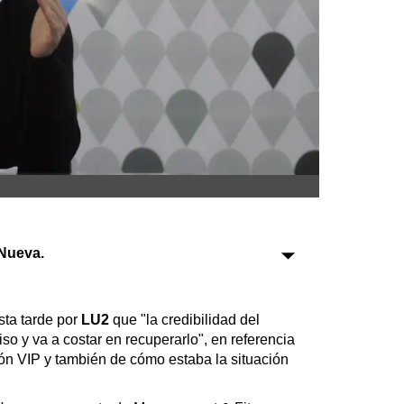
Sociedad
Tecnología
Turismo
Salud
Es viral
Nueva.
Farmacias
Transportes
sta tarde por
LU2
que "la credibilidad del
so y va a costar en recuperarlo", en referencia
Loterías
ón VIP y también de cómo estaba la situación
Datos Útiles
Fúnebres