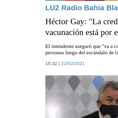
Noticias
LU2 Radio Bahía Bla
Héctor Gay: "La credi
vacunación está por e
El intendente aseguró que "va a co
Deportes
personas luego del escándalo de l
15:32 |
22/02/2021
Arte y cultura
Economía y campo