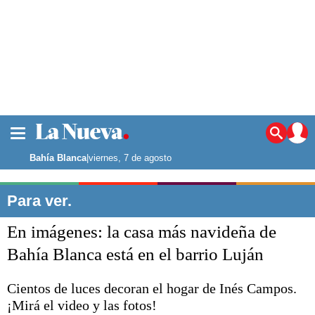
La ciudad
Noticias
Bahía Blanca
|
viernes, 7 de agosto
Punta Alta
La región
Para ver.
El país
En imágenes: la casa más navideña de
El mundo
Seguridad
Bahía Blanca está en el barrio Luján
Opinión
Escenario Olímpico
Cientos de luces decoran el hogar de Inés Campos.
Deportes
¡Mirá el video y las fotos!
Liga del Sur