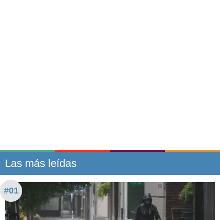
Las más leídas
#01