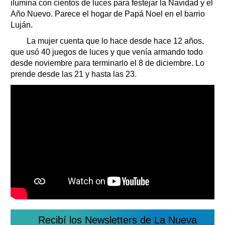
ilumina con cientos de luces para festejar la Navidad y el
Clasificados
Año Nuevo. Parece el hogar de Papá Noel en el barrio
Horóscopo
Luján.
Suplementos
La mujer cuenta que lo hace desde hace 12 años,
Farmacias
Servicios
que usó 40 juegos de luces y que venía armando todo
Transportes
desde noviembre para terminarlo el 8 de diciembre. Lo
prende desde las 21 y hasta las 23.
Loterías
Datos Útiles
Fúnebres
Edictos
Teléfonos de urgencia
Recibí los Newsletters de La Nueva