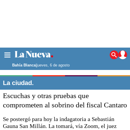
La ciudad
Noticias
Bahía Blanca
|
jueves, 6 de agosto
Punta Alta
La región
La ciudad.
El país
Escuchas y otras pruebas que
El mundo
Seguridad
comprometen al sobrino del fiscal Cantaro
Opinión
Escenario Olímpico
Se postergó para hoy la indagatoria a Sebastián
Deportes
Gauna San Millán. La tomará, vía Zoom, el juez
Liga del Sur