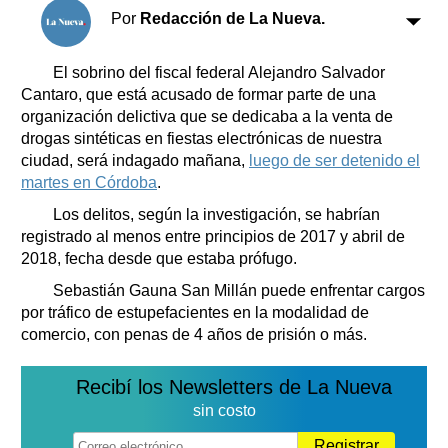
Clasificados
Por
Redacción de La Nueva.
Horóscopo
Suplementos
El sobrino del fiscal federal Alejandro Salvador
Cantaro, que está acusado de formar parte de una
Farmacias
Servicios
organización delictiva que se dedicaba a la venta de
Transportes
drogas sintéticas en fiestas electrónicas de nuestra
Loterías
ciudad, será indagado mañana,
luego de ser detenido el
Datos Útiles
martes en Córdoba
.
Fúnebres
Los delitos, según la investigación, se habrían
Edictos
registrado al menos entre principios de 2017 y abril de
Teléfonos de urgencia
2018, fecha desde que estaba prófugo.
Sebastián Gauna San Millán puede enfrentar cargos
por tráfico de estupefacientes en la modalidad de
comercio, con penas de 4 años de prisión o más.
Recibí los Newsletters de La Nueva
sin costo
Registrar