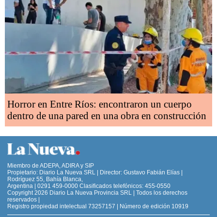
Horror en Entre Ríos: encontraron un cuerpo
dentro de una pared en una obra en construcción
Miembro de ADEPA, ADIRA y SIP
Propietario: Diario La Nueva SRL | Director: Gustavo Fabián Elías |
Rodríguez 55, Bahía Blanca,
Argentina | 0291 459-0000 Clasificados telefónicos: 455-0550
Copyright 2026 Diario La Nueva Provincia SRL | Todos los derechos
reservados |
Registro propiedad intelectual 73257157 | Número de edición 10919