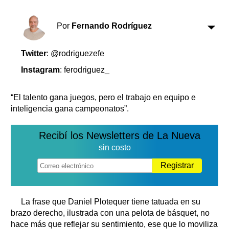
Clasificados
Horóscopo
Por
Fernando Rodríguez
Suplementos
Farmacias
Servicios
Twitter
: @rodriguezefe
Transportes
Instagram
: ferodriguez_
Loterías
Datos Útiles
“El talento gana juegos, pero el trabajo en equipo e
Fúnebres
inteligencia gana campeonatos”.
Edictos
Teléfonos de urgencia
Recibí los Newsletters de La Nueva
sin costo
Registrar
La frase que Daniel Plotequer tiene tatuada en su
brazo derecho, ilustrada con una pelota de básquet, no
hace más que reflejar su sentimiento, ese que lo moviliza