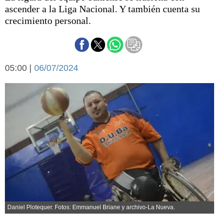
Básquetbol
ascender a la Liga Nacional. Y también cuenta su
Fútbol
crecimiento personal.
Federal A
Aplausos
Arte y cultura
Cines
05:00 |
06/07/2024
Economía y finanzas
Economía y campo
Con el campo
Espacio empresas
Sociedad
Sociedad y tiempo
libre
Tecnología
Turismo
Salud
Es viral
El tiempo
Cartón Lleno
Fúnebres
Daniel Plotequer. Fotos: Emmanuel Briane y archivo-La Nueva.