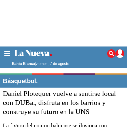
La ciudad
Noticias
Bahía Blanca
|
viernes, 7 de agosto
Punta Alta
La región
Básquetbol.
El país
Daniel Plotequer vuelve a sentirse local
El mundo
Seguridad
con DUBa., disfruta en los barrios y
Opinión
construye su futuro en la UNS
Escenario Olímpico
Deportes
Liga del Sur
La figura del equipo bahiense se ilusiona con