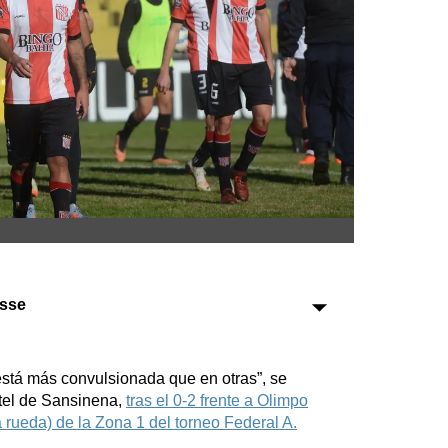
Sociedad
Tecnología
Turismo
Salud
Es viral
ysse
Farmacias
Transportes
está más convulsionada que en otras”, se
Loterías
ntel de Sansinena,
tras el 0-2 frente a Olimpo
Datos Útiles
a rueda) de la Zona 1 del torneo Federal A.
Fúnebres