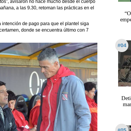
tos”, avisaron no hace mucho desde el cuerpo
ñana, a las 9.30, retoman las prácticas en el
“O
empe
a intención de pago para que el plantel siga
l certamen, donde se encuentra último con 7
#04
Deti
mar
#05