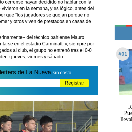
nto cerrense hayan decidido no hablar con la
Edictos
 vivieron en la semana, y es lógico, antes del
Teléfonos de urgencia
ber que “los jugadores se quejan porque no
omer y otros viven de prestados en casas de
erinamente-- del técnico bahiense Mauro
ntarse en el estadio Carminatti y, siempre por
gados al club, el grupo no entrenó tras el 0-0
#01
decir jueves, viernes y sábado.
letters de La Nueva
sin costo
Registrar
R
Pue
llev