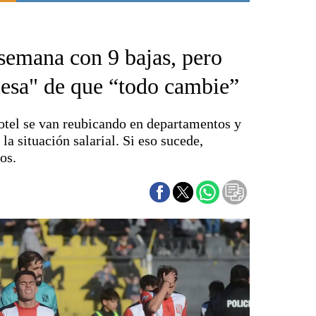
Punta Alta
La región
semana con 9 bajas, pero
El país
El mundo
esa" de que “todo cambie”
Seguridad
Opinión
otel se van reubicando en departamentos y
Escenario Olímpico
 la situación salarial. Si eso sucede,
Liga del Sur
os.
Básquetbol
Fútbol
Federal A
Aplausos
Cines
Economía y finanzas
Con el campo
Espacio empresas