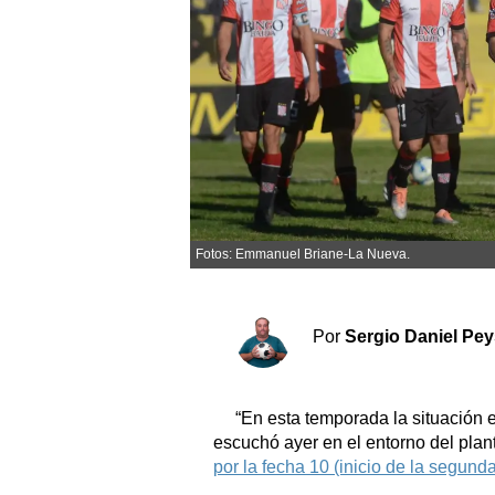
Sociedad y tiempo libre
El tiempo
Cartón Lleno
Fúnebres
Fotos: Emmanuel Briane-La Nueva.
Clasificados
Horóscopo
Suplementos
Por
Sergio Daniel Pe
Servicios
“En esta temporada la situación 
escuchó ayer en el entorno del pla
por la fecha 10 (inicio de la segund