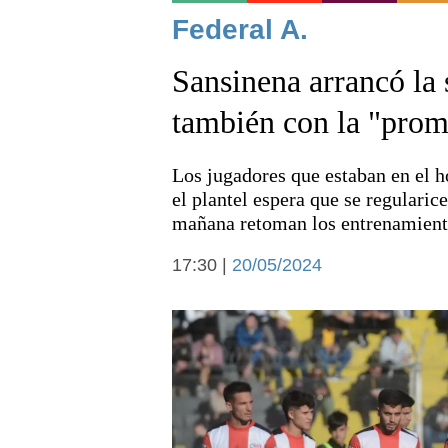
Noticias
Federal A.
Sansinena arrancó la 
también con la "prom
Los jugadores que estaban en el h
Deportes
el plantel espera que se regularice
mañana retoman los entrenamient
17:30 |
20/05/2024
Arte y cultura
Economía y campo