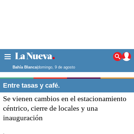
La ciudad
Noticias
Bahía Blanca
|
domingo, 9 de agosto
Punta Alta
La región
Entre tasas y café.
El país
Se vienen cambios en el estacionamiento
El mundo
Seguridad
céntrico, cierre de locales y una
Opinión
inauguración
Escenario Olímpico
Deportes
Liga del Sur
.