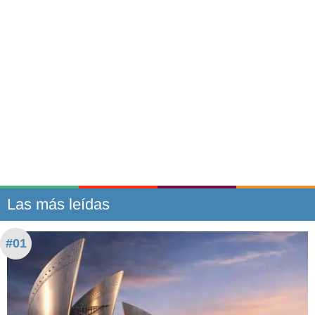
Las más leídas
#01