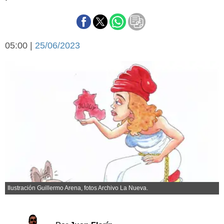
Básquetbol
Fútbol
Federal A
05:00 |
25/06/2023
Aplausos
Arte y cultura
Cines
Economía y finanzas
Economía y campo
Con el campo
Espacio empresas
Sociedad
Sociedad y tiempo
libre
Tecnología
Turismo
Salud
Es viral
El tiempo
Ilustración Guillermo Arena, fotos Archivo La Nueva.
Cartón Lleno
Fúnebres