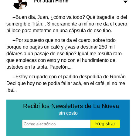
Por
Juan Florín
Clasificados
Horóscopo
--Buen día, Juan, ¿cómo va todo? Qué tragedia lo del
Suplementos
sumergible Titán... Sinceramente a mí no me da el cuero
Farmacias
ni loco para meterme en una cápsula de ese tipo.
Servicios
Transportes
--Por supuesto que no te da el cuero, sobre todo
Loterías
porque no pagás un café y ¿vas a destinar 250 mil
Datos Útiles
dólares a un pasaje de ese tipo? Igual me resulta raro
que empieces con esto y no con el hundimiento de
Fúnebres
ustedes en la tabla. Papelón...
Edictos
--Estoy ocupado con el partido despedida de Román.
Teléfonos de urgencia
Decí que hoy no te podía fallar acá, en el café, si no me
iba...
Recibí los Newsletters de La Nueva
sin costo
Registrar