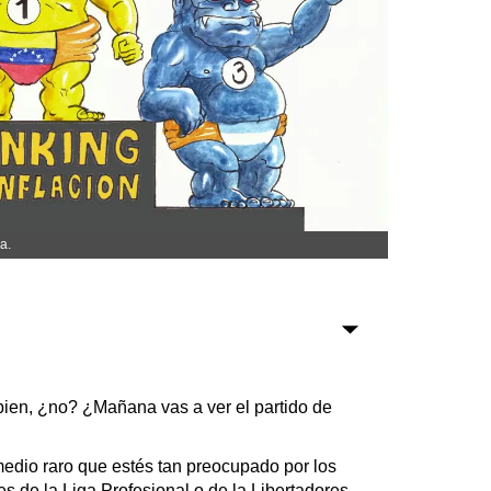
Sociedad
Tecnología
Turismo
Salud
Es viral
a.
Farmacias
Transportes
bien, ¿no? ¿Mañana vas a ver el partido de
Loterías
Datos Útiles
medio raro que estés tan preocupado por los
Fúnebres
s de la Liga Profesional o de la Libertadores.