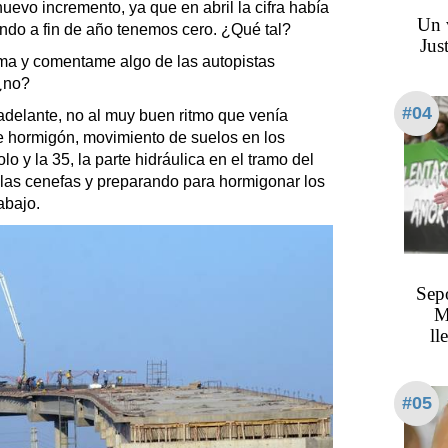
uevo incremento, ya que en abril la cifra había
Un 
ando a fin de año tenemos cero. ¿Qué tal?
Jus
ema y comentame algo de las autopistas
¿no?
#04
adelante, no al muy buen ritmo que venía
de hormigón, movimiento de suelos en los
o y la 35, la parte hidráulica en el tramo del
las cenefas y preparando para hormigonar los
abajo.
Sepo
M
ll
#05