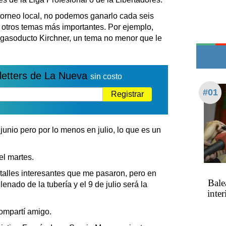
Edictos
 torneo local, no podemos ganarlo cada seis
Teléfonos de urgencia
tros temas más importantes. Por ejemplo,
 gasoducto Kirchner, un tema no menor que le
letters de La Nueva
sin costo
#01
Registrar
e junio pero por lo menos en julio, lo que es un
el martes.
etalles interesantes que me pasaron, pero en
Bale
lenado de la tubería y el 9 de julio será la
inte
ompartí amigo.