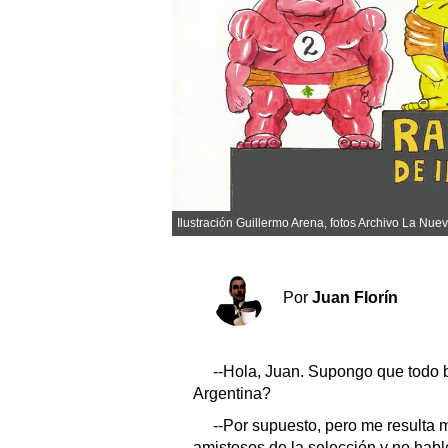
Sociedad y tiempo libre
El tiempo
Cartón Lleno
Fúnebres
Ilustración Guillermo Arena, fotos Archivo La Nuev
Clasificados
Horóscopo
Suplementos
Por
Juan Florín
Servicios
--Hola, Juan. Supongo que todo 
Argentina?
--Por supuesto, pero me resulta 
amistosos de la selección y no hable