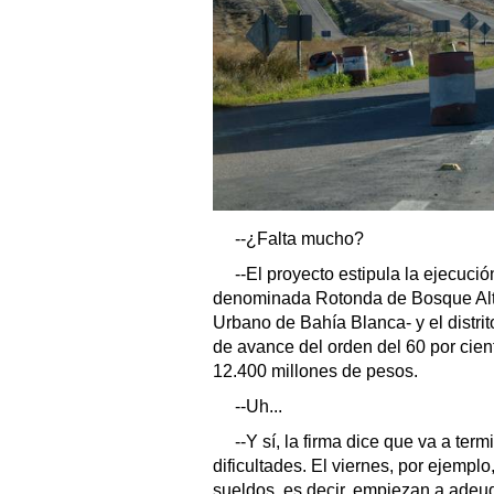
--¿Falta mucho?
--El proyecto estipula la ejecució
denominada Rotonda de Bosque Alto
Urbano de Bahía Blanca- y el distri
de avance del orden del 60 por cient
12.400 millones de pesos.
--Uh...
--Y sí, la firma dice que va a ter
dificultades. El viernes, por ejempl
sueldos, es decir, empiezan a adeu