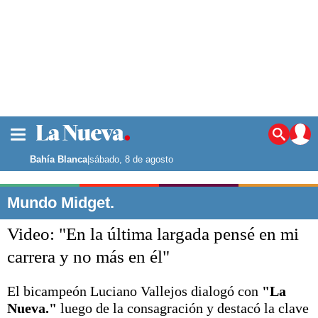
La ciudad
Noticias
Bahía Blanca
|
sábado, 8 de agosto
Punta Alta
La región
Mundo Midget.
El país
Video: "En la última largada pensé en mi
El mundo
Seguridad
carrera y no más en él"
Opinión
Escenario Olímpico
El bicampeón Luciano Vallejos dialogó con
"La
Deportes
Nueva."
luego de la consagración y destacó la clave
Liga del Sur