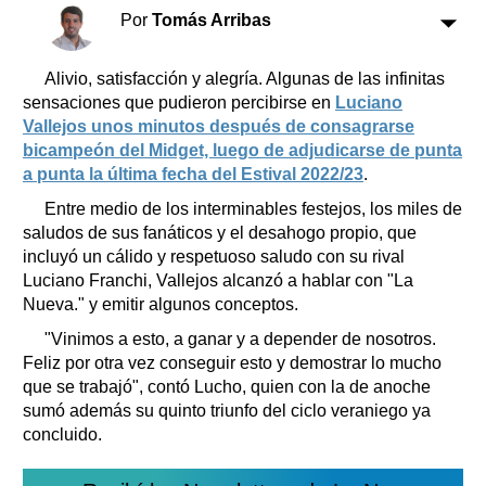
Clasificados
Por
Tomás Arribas
Horóscopo
Suplementos
Alivio, satisfacción y alegría. Algunas de las infinitas
sensaciones que pudieron percibirse en
Luciano
Farmacias
Servicios
Vallejos unos minutos después de consagrarse
Transportes
bicampeón del Midget, luego de adjudicarse de punta
Loterías
a punta la última fecha del Estival 2022/23
.
Datos Útiles
Entre medio de los interminables festejos, los miles de
Fúnebres
saludos de sus fanáticos y el desahogo propio, que
Edictos
incluyó un cálido y respetuoso saludo con su rival
Teléfonos de urgencia
Luciano Franchi, Vallejos alcanzó a hablar con "La
Nueva." y emitir algunos conceptos.
"Vinimos a esto, a ganar y a depender de nosotros.
Feliz por otra vez conseguir esto y demostrar lo mucho
que se trabajó", contó Lucho, quien con la de anoche
sumó además su quinto triunfo del ciclo veraniego ya
concluido.