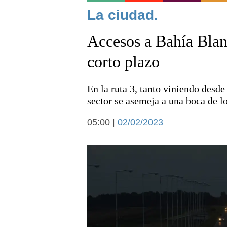
Noticias
La ciudad.
Accesos a Bahía Blanc
corto plazo
En la ruta 3, tanto viniendo des
Deportes
sector se asemeja a una boca de l
05:00 |
02/02/2023
Arte y cultura
Economía y campo