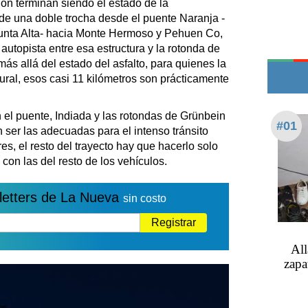
ión terminan siendo el estado de la
Edictos
 de una doble trocha desde el puente Naranja -
Teléfonos de urgencia
Punta Alta- hacia Monte Hermoso y Pehuen Co,
autopista entre esa estructura y la rotonda de
más allá del estado del asfalto, para quienes la
tural, esos casi 11 kilómetros son prácticamente
en el puente, Indiada y las rotondas de Grünbein
#01
 ser las adecuadas para el intenso tránsito
es, el resto del trayecto hay que hacerlo solo
con las del resto de los vehículos.
letters de La Nueva
sin costo
Registrar
All
zapa