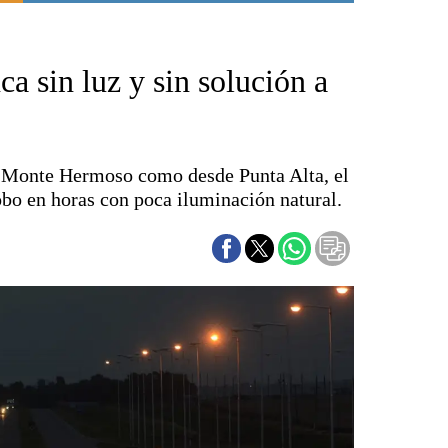
Punta Alta
La región
a sin luz y sin solución a
El país
El mundo
Seguridad
Opinión
de Monte Hermoso como desde Punta Alta, el
Escenario Olímpico
obo en horas con poca iluminación natural.
Liga del Sur
Básquetbol
Fútbol
Federal A
Aplausos
Cines
Economía y finanzas
Con el campo
Espacio empresas