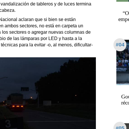
 vandalización de tableros y de luces termina
 cabeza.
“O
empe
acional aclaran que si bien se están
n ambos sectores, no está en carpeta un
os los sectores o agregar nuevas columnas de
bio de las lámparas por LED y hasta a la
#04
cnicas para la evitar -o, al menos, dificultar-
Gou
réc
#05