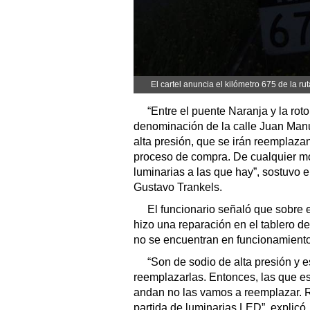
El cartel anuncia el kilómetro 675 de la ru
“Entre el puente Naranja y la ro
denominación de la calle Juan Man
alta presión, que se irán reemplaz
proceso de compra. De cualquier m
luminarias a las que hay”, sostuvo el
Gustavo Trankels.
El funcionario señaló que sobre e
hizo una reparación en el tablero d
no se encuentran en funcionamiento
“Son de sodio de alta presión y e
reemplazarlas. Entonces, las que es
andan no las vamos a reemplazar. 
partida de luminarias LED”, explicó.