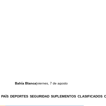
Bahía Blanca
|
viernes, 7 de agosto
 PAÍS
DEPORTES
SEGURIDAD
SUPLEMENTOS
CLASIFICADOS
La ciudad