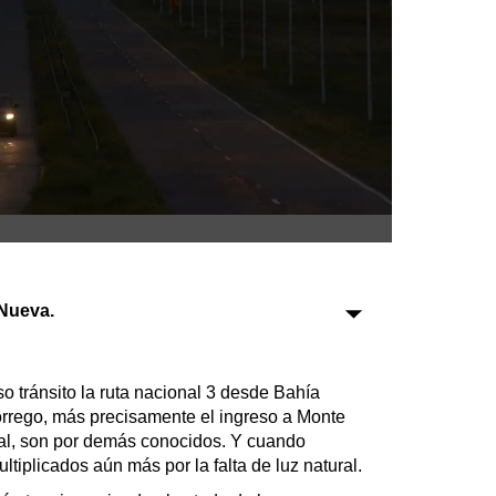
Sociedad
Tecnología
Turismo
Salud
Es viral
Nueva.
Farmacias
Transportes
so tránsito la ruta nacional 3 desde Bahía
rrego, más precisamente el ingreso a Monte
Loterías
al, son por demás conocidos. Y cuando
Datos Útiles
tiplicados aún más por la falta de luz natural.
Fúnebres