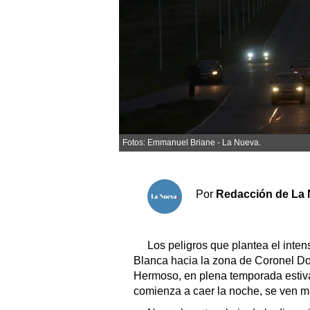
Sociedad y tiempo libre
El tiempo
Cartón Lleno
Fúnebres
Fotos: Emmanuel Briane - La Nueva.
Clasificados
Horóscopo
Por
Redacción de La 
Suplementos
Servicios
Los peligros que plantea el inten
Blanca hacia la zona de Coronel Do
Hermoso, en plena temporada estiv
comienza a caer la noche, se ven mul