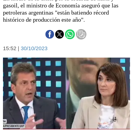
Básquetbol
gasoil, el ministro de Economía aseguró que las
Fútbol
petroleras argentinas "están batiendo récord
histórico de producción este año".
Federal A
Aplausos
Arte y cultura
Cines
Economía y finanzas
Economía y campo
15:52 |
30/10/2023
Con el campo
Espacio empresas
Sociedad
Sociedad y tiempo
libre
Tecnología
Turismo
Salud
Es viral
El tiempo
Cartón Lleno
Fúnebres