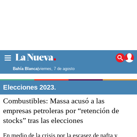
La ciudad
Noticias
Bahía Blanca
|
viernes, 7 de agosto
Punta Alta
La región
Elecciones 2023.
El país
Combustibles: Massa acusó a las
El mundo
Seguridad
empresas petroleras por “retención de
Opinión
stocks” tras las elecciones
Escenario Olímpico
Deportes
Liga del Sur
En medio de la crisis por la escasez de nafta y