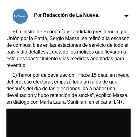
Clasificados
Horóscopo
Por
Redacción de La Nueva.
Suplementos
Farmacias
Servicios
El ministro de Economía y candidato presidencial por
Transportes
Unión por la Patria, Sergio Massa, se refirió a la escasez
de combustibles en las estaciones de servicio de todo el
Loterías
país y dio detalles acerca de los motivos que llevaron a
Datos Útiles
este desabastecimiento y las medidas adoptadas para
Fúnebres
revertirlo.
Edictos
1) Temor por de devaluación. “Hace 15 días, en medio
Teléfonos de urgencia
del proceso electoral, empezó todo un ruido de que
después del día de las elecciones iba a haber una
devaluación y hubo retención de stocks”, explicó Massa,
en diálogo con María Laura Santillán, en el canal LN+.