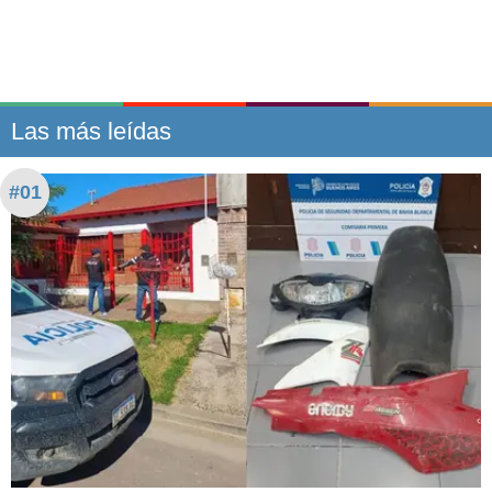
Las más leídas
#01