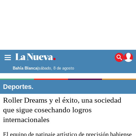
La ciudad
Noticias
Bahía Blanca
|
sábado, 8 de agosto
Punta Alta
La región
Deportes.
El país
Roller Dreams y el éxito, una sociedad
El mundo
Seguridad
que sigue cosechando logros
Opinión
internacionales
Escenario Olímpico
Deportes
Liga del Sur
El equipo de patinaje artístico de precisión bahiense