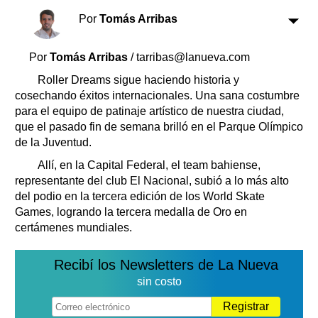
Clasificados
Por
Tomás Arribas
Horóscopo
Suplementos
Por
Tomás Arribas
/ tarribas@lanueva.com
Farmacias
Servicios
Roller Dreams sigue haciendo historia y
Transportes
cosechando éxitos internacionales. Una sana costumbre
Loterías
para el equipo de patinaje artístico de nuestra ciudad,
Datos Útiles
que el pasado fin de semana brilló en el Parque Olímpico
de la Juventud.
Fúnebres
Edictos
Allí, en la Capital Federal, el team bahiense,
representante del club El Nacional, subió a lo más alto
Teléfonos de urgencia
del podio en la tercera edición de los World Skate
Games, logrando la tercera medalla de Oro en
certámenes mundiales.
Recibí los Newsletters de La Nueva
sin costo
Registrar