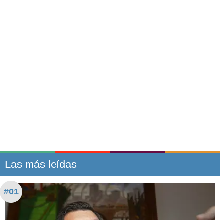
Las más leídas
#01