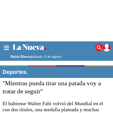
La ciudad
Noticias
Bahía Blanca
|
sábado, 8 de agosto
Punta Alta
La región
Deportes.
El país
"Mientras pueda tirar una patada voy a
El mundo
Seguridad
tratar de seguir"
Opinión
Escenario Olímpico
El bahiense Walter Fabi volvió del Mundial en el
Deportes
con dos títulos, una medalla plateada y muchas
Liga del Sur