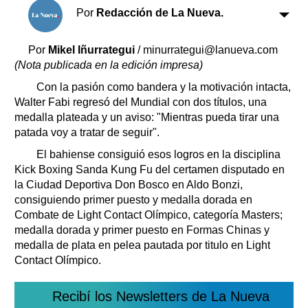
Clasificados
Por
Redacción de La Nueva.
Horóscopo
Suplementos
Por
Mikel Iñurrategui
/ minurrategui@lanueva.com
(Nota publicada en la edición impresa)
Farmacias
Servicios
Transportes
Con la pasión como bandera y la motivación intacta,
Walter Fabi regresó del Mundial con dos títulos, una
Loterías
medalla plateada y un aviso: "Mientras pueda tirar una
Datos Útiles
patada voy a tratar de seguir".
Fúnebres
El bahiense consiguió esos logros en la disciplina
Edictos
Kick Boxing Sanda Kung Fu del certamen disputado en
Teléfonos de urgencia
la Ciudad Deportiva Don Bosco en Aldo Bonzi,
consiguiendo primer puesto y medalla dorada en
Combate de Light Contact Olímpico, categoría Masters;
medalla dorada y primer puesto en Formas Chinas y
medalla de plata en pelea pautada por titulo en Light
Contact Olímpico.
Recibí los Newsletters de La Nueva