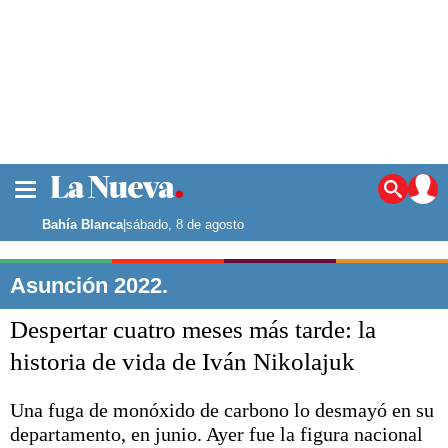
La ciudad
Noticias
Bahía Blanca
|
sábado, 8 de agosto
Punta Alta
La región
Asunción 2022.
El país
Despertar cuatro meses más tarde: la
El mundo
Seguridad
historia de vida de Iván Nikolajuk
Opinión
Escenario Olímpico
Una fuga de monóxido de carbono lo desmayó en su
Deportes
departamento, en junio. Ayer fue la figura nacional
Liga del Sur