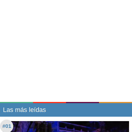
Las más leídas
#01