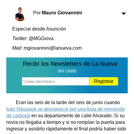
Clasificados
Horóscopo
Por
Mauro Giovannini
Suplementos
Farmacias
Especial desde Asunción
Servicios
Transportes
Twitter
: @MGGiova
Loterías
Mail
: mgiovannini@lanueva.com
Datos Útiles
Fúnebres
Recibí los Newsletters de La Nueva
Edictos
sin costo
Teléfonos de urgencia
Registrar
Eran las seis de la tarde del seis de junio cuando
Iván Nikulajuk se desvaneció por una fuga de monóxido
de carbono
en su departamento de calle Alvarado. Si su
novia no llegaba a tiempo y si no rompían la puerta para
ingresar y asistirlo rápidamente el final podría haber sido