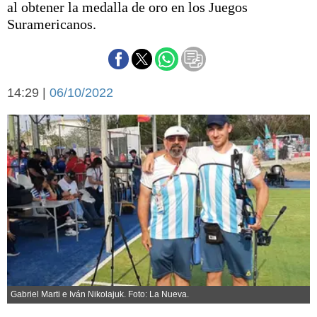
al obtener la medalla de oro en los Juegos
Básquetbol
Suramericanos.
Fútbol
Federal A
Aplausos
Arte y cultura
Cines
14:29 |
06/10/2022
Economía y finanzas
Economía y campo
Con el campo
Espacio empresas
Sociedad
Sociedad y tiempo
libre
Tecnología
Turismo
Salud
Es viral
El tiempo
Cartón Lleno
Gabriel Marti e Iván Nikolajuk. Foto: La Nueva.
Fúnebres