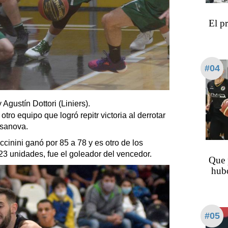
El p
#04
 Agustín Dottori (Liniers).
otro equipo que logró repitr victoria al derrotar
asanova.
cinini ganó por 85 a 78 y es otro de los
3 unidades, fue el goleador del vencedor.
Que 
hubo
#05