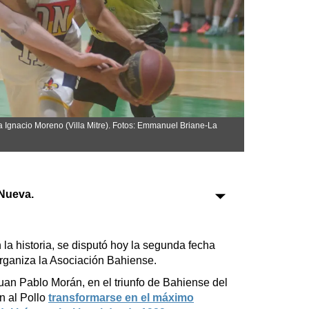
Sociedad
Tecnología
Turismo
Salud
Es viral
 Ignacio Moreno (Villa Mitre). Fotos: Emmanuel Briane-La
Nueva.
Farmacias
Transportes
 historia, se disputó hoy la segunda fecha
organiza la Asociación Bahiense.
Loterías
Datos Útiles
an Pablo Morán, en el triunfo de Bahiense del
on al Pollo
transformarse en el máximo
Fúnebres