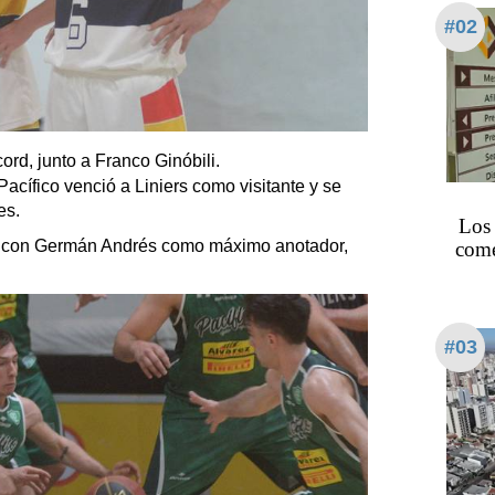
#02
ord, junto a Franco Ginóbili.
cífico venció a Liniers como visitante y se
es.
Los
, con Germán Andrés como máximo anotador,
come
#03