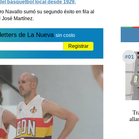
del básquetbol local desde 1929.
Edictos
 Navallo sumó su segundo éxito en fila al
Teléfonos de urgencia
el José Martínez.
letters de La Nueva
sin costo
Registrar
#01
Tr
alla