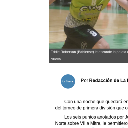
Sociedad y tiempo libre
El tiempo
Cartón Lleno
Eddie Roberson (Bahiense) le esconde la pelota a
Fúnebres
Nueva.
Clasificados
Horóscopo
Por
Redacción de La 
Suplementos
Servicios
Con una noche que quedará en la
del torneo de primera división que 
Los seis puntos anotados por Ju
Norte sobre Villa Mitre, le permitier