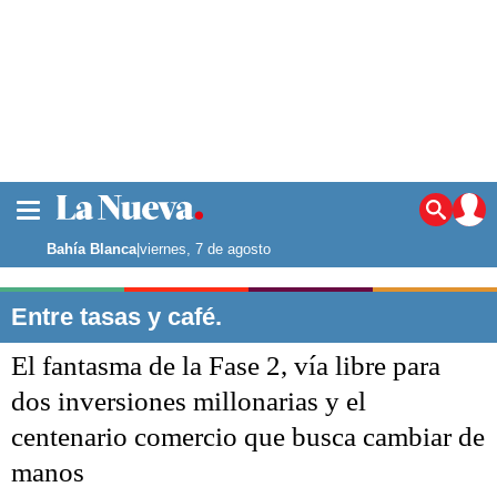
La ciudad
Noticias
Bahía Blanca
|
viernes, 7 de agosto
Punta Alta
La región
Entre tasas y café.
El país
El fantasma de la Fase 2, vía libre para
El mundo
Seguridad
dos inversiones millonarias y el
Opinión
centenario comercio que busca cambiar de
Escenario Olímpico
Deportes
manos
Liga del Sur