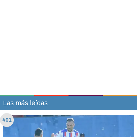
Las más leídas
#01