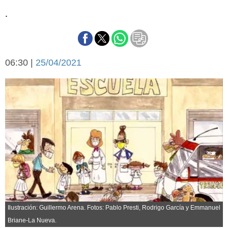
Básquetbol
.
Fútbol
Federal A
Aplausos
Arte y cultura
Cines
06:30 |
25/04/2021
Economía y finanzas
Economía y campo
Con el campo
Espacio empresas
Sociedad
Sociedad y tiempo
libre
Tecnología
Turismo
Salud
Es viral
El tiempo
Cartón Lleno
Ilustración: Guillermo Arena. Fotos: Pablo Presti, Rodrigo García y Emmanuel
Fúnebres
Briane-La Nueva.