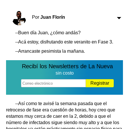
Clasificados
Horóscopo
Por
Juan Florín
Suplementos
Farmacias
Servicios
--Buen día Juan, ¿cómo andás?
Transportes
--Acá estoy, disfrutando este veranito en Fase 3.
Loterías
Datos Útiles
--Arrancaste pesimista la mañana.
Fúnebres
Recibí los Newsletters de La Nueva
Edictos
sin costo
Teléfonos de urgencia
Registrar
--Así como te avisé la semana pasada que el
retroceso de fase era cuestión de horas, hoy creo que
estamos muy cerca de caer en la 2, debido a que el
número de infectados sigue siendo muy alto y a que los
hospitales ya están prácticamente sin espacio físico para