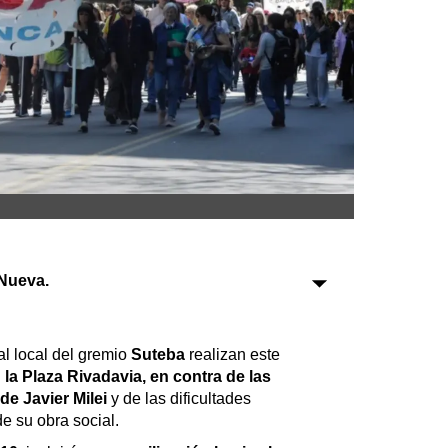
Sociedad
Tecnología
Turismo
Salud
Es viral
Nueva.
Farmacias
Transportes
al local del gremio
Suteba
realizan este
 la Plaza Rivadavia, en contra de las
Loterías
de Javier Milei
y de las dificultades
Datos Útiles
e su obra social.
Fúnebres