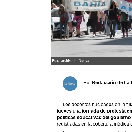
Sociedad y tiempo libre
El tiempo
Cartón Lleno
Fúnebres
Foto: archivo La Nueva.
Clasificados
Horóscopo
Por
Redacción de La 
Suplementos
Servicios
Los docentes nucleados en la fili
jueves
una
jornada de protesta en
políticas educativas del gobierno 
registradas en la cobertura médica d