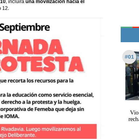
10
, incluirá
una movilización hacia el
Edictos
o 12.
Teléfonos de urgencia
#01
Vio
rech