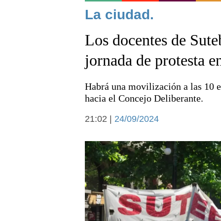
Noticias
La ciudad.
Los docentes de Suteb
jornada de protesta e
Habrá una movilización a las 10 e
Deportes
hacia el Concejo Deliberante.
21:02 |
24/09/2024
Arte y cultura
Economía y campo