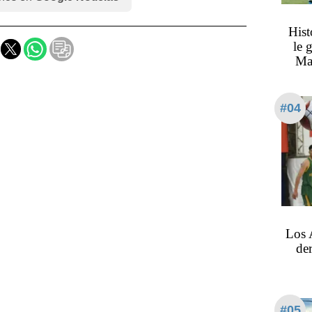
Hist
le 
Ma
#04
Los 
de
#05