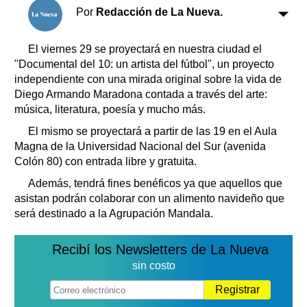
Clasificados
Por
Redacción de La Nueva.
Horóscopo
Suplementos
El viernes 29 se proyectará en nuestra ciudad el
"Documental del 10: un artista del fútbol", un proyecto
Farmacias
Servicios
independiente con una mirada original sobre la vida de
Transportes
Diego Armando Maradona contada a través del arte:
Loterías
música, literatura, poesía y mucho más.
Datos Útiles
El mismo se proyectará a partir de las 19 en el Aula
Fúnebres
Magna de la Universidad Nacional del Sur (avenida
Edictos
Colón 80) con entrada libre y gratuita.
Teléfonos de urgencia
Además, tendrá fines benéficos ya que aquellos que
asistan podrán colaborar con un alimento navideño que
será destinado a la Agrupación Mandala.
Recibí los Newsletters de La Nueva
sin costo
Registrar