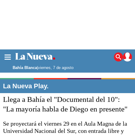
La ciudad
Noticias
Bahía Blanca
|
viernes, 7 de agosto
Punta Alta
La región
La Nueva Play.
El país
Llega a Bahía el "Documental del 10":
El mundo
Seguridad
"La mayoría habla de Diego en presente"
Opinión
Escenario Olímpico
Se proyectará el viernes 29 en el Aula Magna de la
Deportes
Universidad Nacional del Sur, con entrada libre y
Liga del Sur