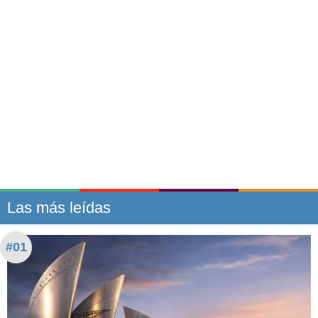
Las más leídas
#01