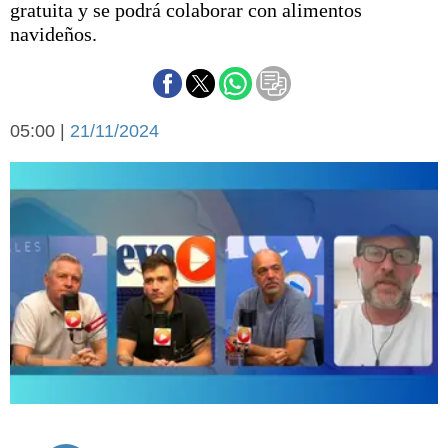
gratuita y se podrá colaborar con alimentos
Básquetbol
navideños.
Fútbol
Federal A
Aplausos
Arte y cultura
Cines
05:00 |
21/11/2024
Economía y finanzas
Economía y campo
Con el campo
Espacio empresas
Sociedad
Sociedad y tiempo
libre
Tecnología
Turismo
Salud
Es viral
El tiempo
Cartón Lleno
Fúnebres