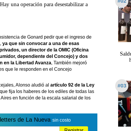
#02
Hay una operación para desestabilizar a
sistencia de Gonard pedir que el ingreso de
o,
ya que sin convocar a una de esas
rivados, un director de la OMIC (Oficina
Saldu
umidor, dependiente del Concejo) y dos
n en la Libertad Avanza
, También mejoró
es que le responden en el Concejo
ejales, Alonso aludió al
artículo 92 de la Ley
#03
 que fija los haberes de los ediles de todas las
ires en función de la escala salarial de los
letters de La Nueva
sin costo
Registrar