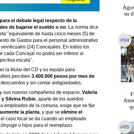
Agos
su d
para el debate legal respecto de la
ales de bajarse el sueldo o no
. La norma dice
ieta "equivalente de hasta cinco meses (5) de
#04
esto de Gastos para el personal administrativo
einticuatro (24) Concejales. En todos los
r cada Concejal no podrá ser inferior al
spectiva escala".
n la titular del CD y su equipo para
ediles perciben
3.400.000 pesos por mes de
os descuentos y sin contar antigüedades.
d y sus nuevos compañeros de espacio,
Valeria
F
 y Silvina Rubio
, aparte de los sueldos
Aten
o a empleados de la comuna, exige que se fije
q
aumente la planta
, y que se
elimine el
n el caso local se da cuando un empleado
u cónyuge o hijos para el reemplazo.
#05