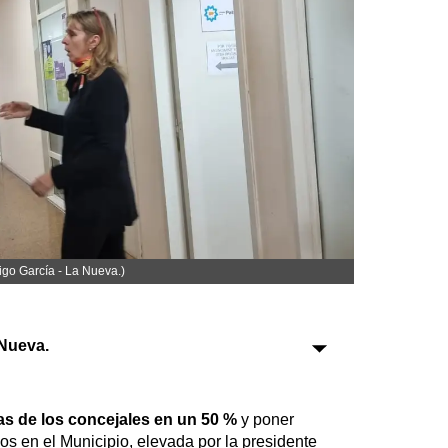
Sociedad
Tecnología
Turismo
Salud
Es viral
igo García - La Nueva.)
Farmacias
Nueva.
Transportes
Loterías
Datos Útiles
tas de los concejales en un 50 %
y poner
Fúnebres
os en el Municipio, elevada por la presidente