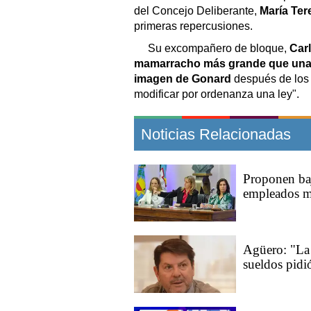
del Concejo Deliberante,
María Te
primeras repercusiones.
Su excompañero de bloque,
Car
mamarracho más grande que una ca
imagen de Gonard
después de los
modificar por ordenanza una ley".
Noticias Relacionadas
Proponen baj
empleados mu
Agüero: "La 
sueldos pidi