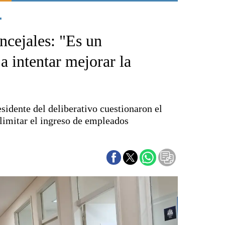
.
Punta Alta
La región
ncejales: "Es un
El país
El mundo
 intentar mejorar la
Seguridad
Opinión
Escenario Olímpico
idente del deliberativo cuestionaron el
Liga del Sur
 limitar el ingreso de empleados
Básquetbol
Fútbol
Federal A
Aplausos
Cines
Economía y finanzas
Con el campo
Espacio empresas