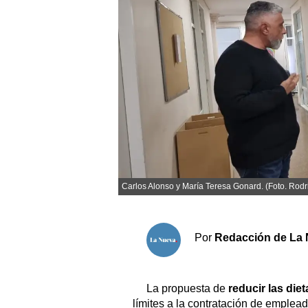
Sociedad y tiempo libre
El tiempo
Cartón Lleno
Fúnebres
Clasificados
Horóscopo
Carlos Alonso y María Teresa Gonard. (Foto. Rodr
Suplementos
Servicios
Por
Redacción de La 
La propuesta de
reducir las die
límites a la contratación de emplead