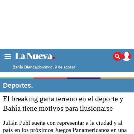
La ciudad
Noticias
Bahía Blanca
|
domingo, 9 de agosto
Punta Alta
La región
Deportes.
El país
El breaking gana terreno en el deporte y
El mundo
Seguridad
Bahía tiene motivos para ilusionarse
Opinión
Escenario Olímpico
Julián Puhl sueña con representar a la ciudad y al
Deportes
país en los próximos Juegos Panamericanos en una
Liga del Sur