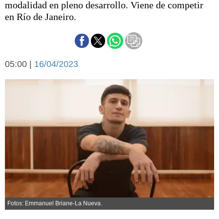
modalidad en pleno desarrollo. Viene de competir
Básquetbol
en Río de Janeiro.
Fútbol
Federal A
Aplausos
Arte y cultura
Cines
05:00 |
16/04/2023
Economía y finanzas
Economía y campo
Con el campo
Espacio empresas
Sociedad
Sociedad y tiempo
libre
Tecnología
Turismo
Salud
Es viral
El tiempo
Cartón Lleno
Fotos: Emmanuel Briane-La Nueva.
Fúnebres