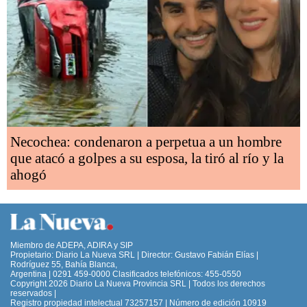
Necochea: condenaron a perpetua a un hombre
que atacó a golpes a su esposa, la tiró al río y la
ahogó
Miembro de ADEPA, ADIRA y SIP
Propietario: Diario La Nueva SRL | Director: Gustavo Fabián Elías |
Rodríguez 55, Bahía Blanca,
Argentina | 0291 459-0000 Clasificados telefónicos: 455-0550
Copyright 2026 Diario La Nueva Provincia SRL | Todos los derechos
reservados |
Registro propiedad intelectual 73257157 | Número de edición 10919