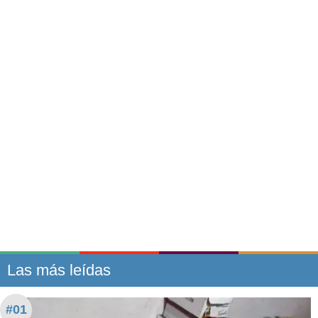
Las más leídas
#01