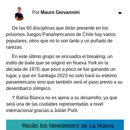
Clasificados
Horóscopo
Por
Mauro Giovannini
Suplementos
Farmacias
De las 60 disciplinas que dirán presente en los
Servicios
próximos Juegos Panamericanos de Chile hay varios
Transportes
populares, otros que no lo son tanto y un puñado de
Loterías
rarezas.
Datos Útiles
En este último grupo se encuadra el breaking, un
Fúnebres
estilo de baile que se originó en Nueva York en la
Edictos
década de 1970, que poco a poco se fue ganando un
Teléfonos de urgencia
lugar, y que en Santiago 2023 no solo hará su estreno
panamericano sino que también será el paso previo a su
desembarco olímpico.
Y Bahía Blanca no es ajena a su desarrollo, ya que
será una de las ciudades representadas a nivel
internacional gracias a Julián Puhl.
Recibí los Newsletters de La Nueva