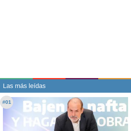
Las más leídas
#01