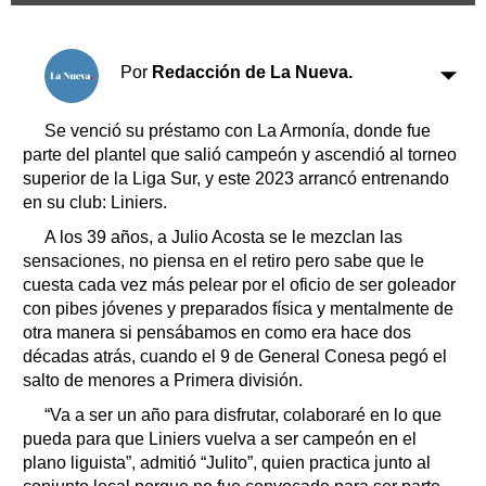
Clasificados
Horóscopo
Por
Redacción de La Nueva.
Suplementos
Farmacias
Servicios
Se venció su préstamo con La Armonía, donde fue
Transportes
parte del plantel que salió campeón y ascendió al torneo
Loterías
superior de la Liga Sur, y este 2023 arrancó entrenando
Datos Útiles
en su club: Liniers.
Fúnebres
A los 39 años, a Julio Acosta se le mezclan las
Edictos
sensaciones, no piensa en el retiro pero sabe que le
Teléfonos de urgencia
cuesta cada vez más pelear por el oficio de ser goleador
con pibes jóvenes y preparados física y mentalmente de
otra manera si pensábamos en como era hace dos
décadas atrás, cuando el 9 de General Conesa pegó el
salto de menores a Primera división.
“Va a ser un año para disfrutar, colaboraré en lo que
pueda para que Liniers vuelva a ser campeón en el
plano liguista”, admitió “Julito”, quien practica junto al