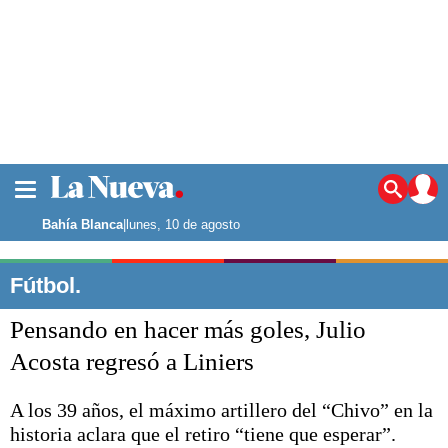
La ciudad
Noticias
Bahía Blanca
|
lunes, 10 de agosto
Punta Alta
La región
Fútbol.
El país
Pensando en hacer más goles, Julio
El mundo
Seguridad
Acosta regresó a Liniers
Opinión
Escenario Olímpico
A los 39 años, el máximo artillero del “Chivo” en la
Deportes
historia aclara que el retiro “tiene que esperar”.
Liga del Sur