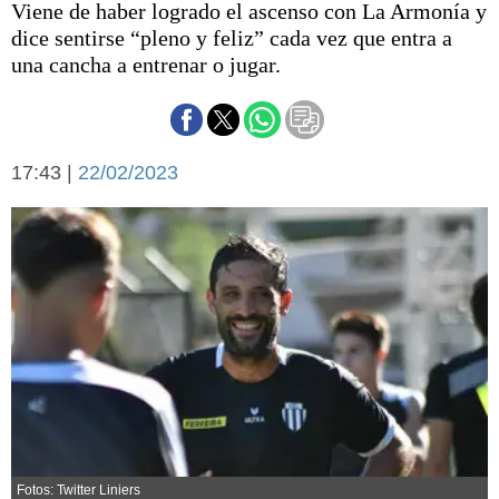
Viene de haber logrado el ascenso con La Armonía y
Básquetbol
dice sentirse “pleno y feliz” cada vez que entra a
Fútbol
una cancha a entrenar o jugar.
Federal A
Aplausos
Arte y cultura
Cines
Economía y finanzas
17:43 |
Economía y campo
22/02/2023
Con el campo
Espacio empresas
Sociedad
Sociedad y tiempo
libre
Tecnología
Turismo
Salud
Es viral
El tiempo
Cartón Lleno
Fúnebres
Fotos: Twitter Liniers