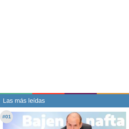
Las más leídas
#01