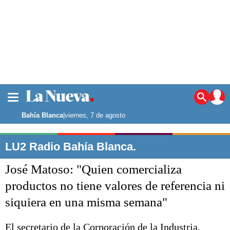
La ciudad
Noticias
Bahía Blanca
|
viernes, 7 de agosto
Punta Alta
La región
LU2 Radio Bahía Blanca.
El país
José Matoso: "Quien comercializa
El mundo
Seguridad
productos no tiene valores de referencia ni
Opinión
siquiera en una misma semana"
Escenario Olímpico
Deportes
Liga del Sur
El secretario de la Corporación de la Industria,