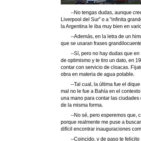
--No tengas dudas, aunque creo
Liverpool del Sur” o a “infinita gran
la Argentina le iba muy bien en var
--Además, en la letra de un himn
que se usaran frases grandilocuent
--Sí, pero no hay dudas que en s
de optimismo y te tiro un dato, en 1
contar con servicio de cloacas. Fij
obra en materia de agua potable.
--Tal cual, la última fue el diq
mal no le fue a Bahía en el context
una mano para contar las ciudades q
de la misma forma.
--No sé, pero esperemos que, c
porque realmente me puse a buscar
difícil encontrar inauguraciones com
--Coincido, y de paso te felicit