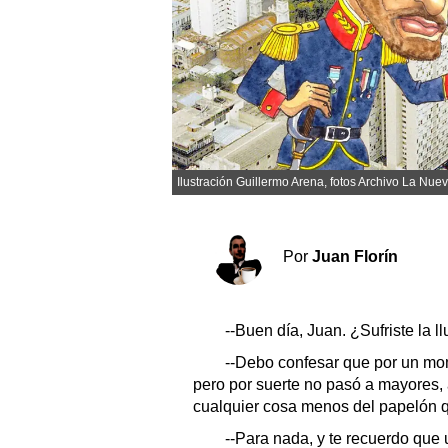
Sociedad y tiempo libre
El tiempo
Cartón Lleno
Ilustración Guillermo Arena, fotos Archivo La Nuev
Fúnebres
Clasificados
Por
Juan Florín
Horóscopo
Suplementos
--Buen día, Juan. ¿Sufriste la l
Servicios
--Debo confesar que por un mom
pero por suerte no pasó a mayores
cualquier cosa menos del papelón q
--Para nada, y te recuerdo que