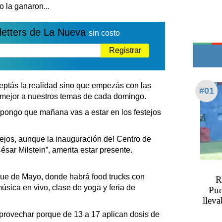
Edictos
 la ganaron...
Teléfonos de urgencia
letters de La Nueva
sin costo
Registrar
ptás la realidad sino que empezás con las
#01
mejor a nuestros temas de cada domingo.
pongo que mañana vas a estar en los festejos
ejos, aunque la inauguración del Centro de
ésar Milstein”, amerita estar presente.
que de Mayo, donde habrá food trucks con
R
sica en vivo, clase de yoga y feria de
Pue
llev
provechar porque de 13 a 17 aplican dosis de