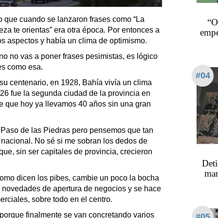
 que cuando se lanzaron frases como “La
“O
deza te orientas” era otra época. Por entonces a
empe
ios aspectos y había un clima de optimismo.
o no vas a poner frases pesimistas, es lógico
es como esa.
#04
u centenario, en 1928, Bahía vivía un clima
926 fue la segunda ciudad de la provincia en
ate que hoy ya llevamos 40 años sin una gran
ue Paso de las Piedras pero pensemos que tan
o nacional. No sé si me sobran los dedos de
ue, sin ser capitales de provincia, crecieron
Deti
mar
omo dicen los pibes, cambie un poco la bocha
 novedades de apertura de negocios y se hace
erciales, sobre todo en el centro.
o porque finalmente se van concretando varios
#05