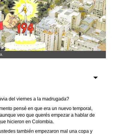
Sociedad
Tecnología
Turismo
Salud
Es viral
a.
Farmacias
luvia del viernes a la madrugada?
Transportes
ento pensé en que era un nuevo temporal,
Loterías
, aunque veo que querés empezar a hablar de
Datos Útiles
ue hicieron en Colombia.
Fúnebres
 ustedes también empezaron mal una copa y