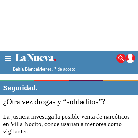
La ciudad
Noticias
Bahía Blanca
|
viernes, 7 de agosto
Punta Alta
La región
Seguridad.
El país
¿Otra vez drogas y “soldaditos”?
El mundo
Seguridad
La justicia investiga la posible venta de narcóticos
Opinión
en Villa Nocito, donde usarían a menores como
Escenario Olímpico
Deportes
vigilantes.
Liga del Sur