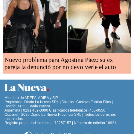
Nuevo problema para Agostina Páez: su ex
pareja la denunció por no devolverle el auto
Miembro de ADEPA, ADIRA y SIP
Propietario: Diario La Nueva SRL | Director: Gustavo Fabián Elías |
Rodríguez 55, Bahía Blanca,
Argentina | 0291 459-0000 Clasificados telefónicos: 455-0550
Copyright 2026 Diario La Nueva Provincia SRL | Todos los derechos
reservados |
Registro propiedad intelectual 73257157 | Número de edición 10921