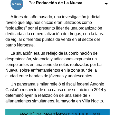
Clasificados
Por
Redacción de La Nueva.
Horóscopo
A fines del año pasado, una investigación judicial
Suplementos
reveló que algunos chicos eran utilizados como
Farmacias
Servicios
“soldaditos” por el presunto líder de una organización
Transportes
dedicada a la comercialización de drogas, con la tarea
Loterías
de vigilar diferentes puntos de venta en el sector del
barrio Noroeste.
Datos Útiles
Fúnebres
La situación era un reflejo de la combinación de
desprotección, violencia y adicciones expuesta un
Edictos
tiempo antes en una serie de notas realizadas por La
Teléfonos de urgencia
Nueva. sobre enfrentamientos en la zona sur de la
ciudad entre bandas de jóvenes y adolescentes.
Un panorama similar reflejó el fiscal federal Antonio
Castaño respecto de una causa que se inició en 2014 y
determinó ayer la realización de una serie de 7
allanamientos simultáneos, la mayoría en Villa Nocito.
Recibí los Newsletters de La Nueva