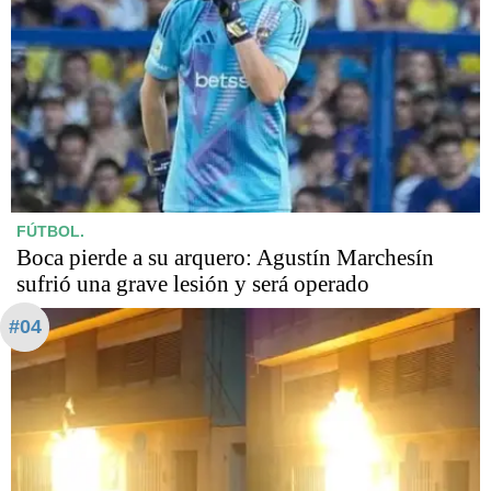
FÚTBOL.
Boca pierde a su arquero: Agustín Marchesín
sufrió una grave lesión y será operado
#04