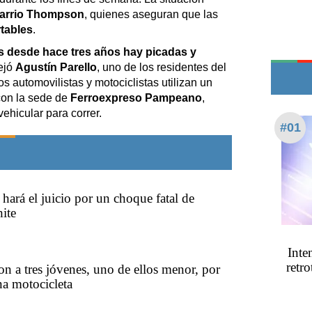
Edictos
arrio Thompson
, quienes aseguran que las
Teléfonos de urgencia
tables
.
s desde hace tres años hay picadas y
uejó
Agustín Parello
, uno de los residentes del
Los automovilistas y motociclistas utilizan un
con la sede de
Ferroexpreso Pampeano
,
ehicular para correr.
#01
 hará el juicio por un choque fatal de
ite
Inte
retro
n a tres jóvenes, uno de ellos menor, por
na motocicleta