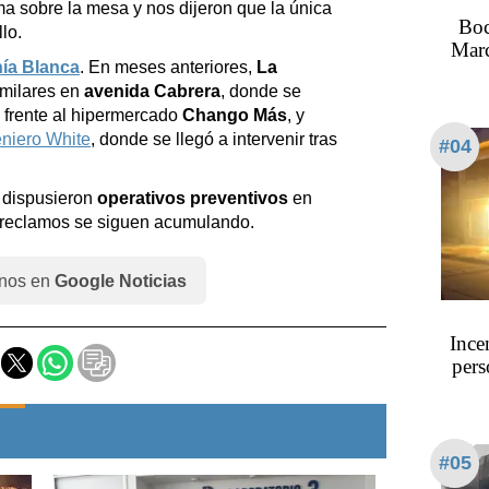
a sobre la mesa y nos dijeron que la única
Boc
lo.
Marc
ía Blanca
. En meses anteriores,
La
imilares en
avenida Cabrera
, donde se
 frente al hipermercado
Chango Más
, y
eniero White
, donde se llegó a intervenir tras
#04
e dispusieron
operativos preventivos
en
s reclamos se siguen acumulando.
nos en
Google Noticias
Ince
pers
#05