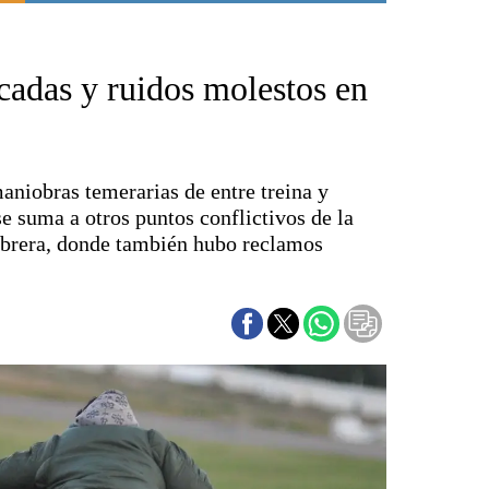
Punta Alta
La región
cadas y ruidos molestos en
El país
El mundo
Seguridad
Opinión
aniobras temerarias de entre treina y
Escenario Olímpico
se suma a otros puntos conflictivos de la
Liga del Sur
brera, donde también hubo reclamos
Básquetbol
Fútbol
Federal A
Aplausos
Cines
Economía y finanzas
Con el campo
Espacio empresas