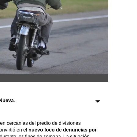
Sociedad
Tecnología
Turismo
Salud
Es viral
Farmacias
Nueva.
Transportes
Loterías
 en cercanías del predio de divisiones
Datos Útiles
convirtió en el
nuevo foco de denuncias por
Fúnebres
durante los fines de semana. La situación