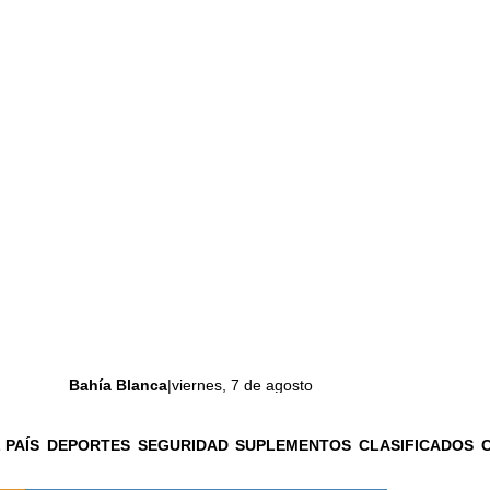
Bahía Blanca
|
viernes, 7 de agosto
 PAÍS
DEPORTES
SEGURIDAD
SUPLEMENTOS
CLASIFICADOS
La ciudad