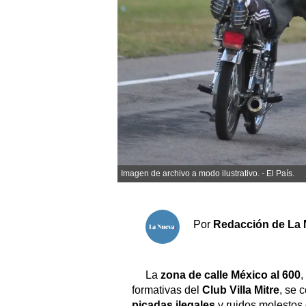
Sociedad y tiempo libre
El tiempo
Cartón Lleno
Fúnebres
Clasificados
Imagen de archivo a modo ilustrativo. - El País.
Horóscopo
Suplementos
Por
Redacción de La 
Servicios
La
zona de calle México al 600
,
formativas del
Club Villa Mitre
, se 
picadas ilegales
y ruidos molestos 