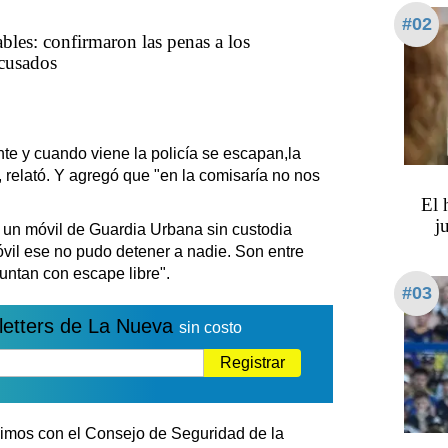
#02
bles: confirmaron las penas a los
acusados
nte y cuando viene la policía se escapan,la
", relató. Y agregó que "en la comisaría no nos
​​​​
j
ó un móvil de Guardia Urbana sin custodia
móvil ese no pudo detener a nadie. Son entre
juntan con escape libre".
#03
letters de La Nueva
sin costo
Registrar
vimos con el Consejo de Seguridad de la