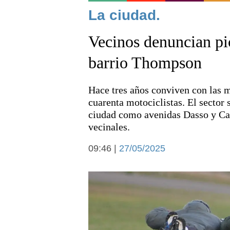
Noticias
La ciudad.
Vecinos denuncian pi
barrio Thompson
Hace tres años conviven con las m
Deportes
cuarenta motociclistas. El sector 
ciudad como avenidas Dasso y Ca
vecinales.
09:46 |
27/05/2025
Arte y cultura
Economía y campo