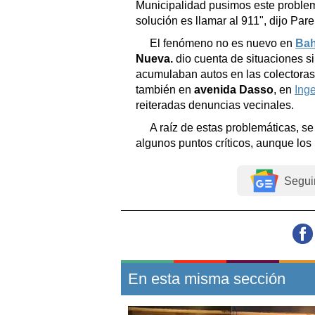
Municipalidad pusimos este problem
solución es llamar al 911", dijo Parel
El fenómeno no es nuevo en
Bah
Nueva.
dio cuenta de situaciones s
acumulaban autos en las colectoras
también en
avenida Dasso
, en
Ing
reiteradas denuncias vecinales.
A raíz de estas problemáticas, s
algunos puntos críticos, aunque lo
Segui
En esta misma sección