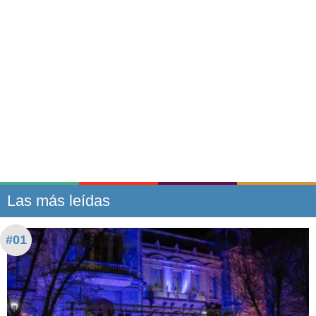
Las más leídas
#01