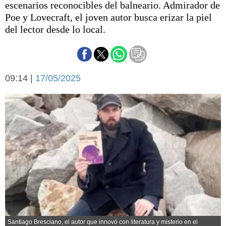
escenarios reconocibles del balneario. Admirador de
Básquetbol
Poe y Lovecraft, el joven autor busca erizar la piel
Fútbol
del lector desde lo local.
Federal A
Aplausos
Arte y cultura
Cines
Economía y finanzas
09:14 |
Economía y campo
17/05/2025
Con el campo
Espacio empresas
Sociedad
Sociedad y tiempo
libre
Tecnología
Turismo
Salud
Es viral
El tiempo
Cartón Lleno
Fúnebres
Santiago Bresciano, el autor que innovó con literatura y misterio en el