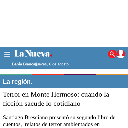
La ciudad
Noticias
Bahía Blanca
|
jueves, 6 de agosto
Punta Alta
La región
La región.
El país
Terror en Monte Hermoso: cuando la
El mundo
Seguridad
ficción sacude lo cotidiano
Opinión
Escenario Olímpico
Santiago Bresciano presentó su segundo libro de
Deportes
cuentos, relatos de terror ambientados en
Liga del Sur