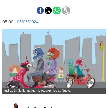
Básquetbol
Fútbol
Federal A
05:00 |
05/05/2024
Aplausos
Arte y cultura
Cines
Economía y finanzas
Economía y campo
Con el campo
Espacio empresas
Sociedad
Sociedad y tiempo
libre
Tecnología
Turismo
Salud
Es viral
El tiempo
Ilustración Guillermo Arena, fotos Archivo La Nueva.
Cartón Lleno
Fúnebres