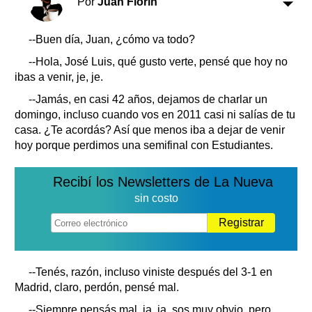
Por
Juan Florín
Clasificados
Horóscopo
--Buen día, Juan, ¿cómo va todo?
Suplementos
--Hola, José Luis, qué gusto verte, pensé que hoy no
Farmacias
Servicios
ibas a venir, je, je.
Transportes
--Jamás, en casi 42 años, dejamos de charlar un
Loterías
domingo, incluso cuando vos en 2011 casi ni salías de tu
Datos Útiles
casa. ¿Te acordás? Así que menos iba a dejar de venir
Fúnebres
hoy porque perdimos una semifinal con Estudiantes.
Edictos
Teléfonos de urgencia
Recibí los Newsletters de La Nueva
sin costo
Registrar
--Tenés, razón, incluso viniste después del 3-1 en
Madrid, claro, perdón, pensé mal.
--Siempre pensás mal, ja, ja, sos muy obvio, pero