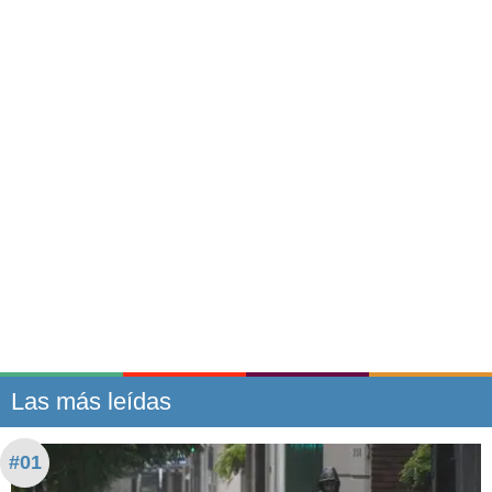
Las más leídas
#01