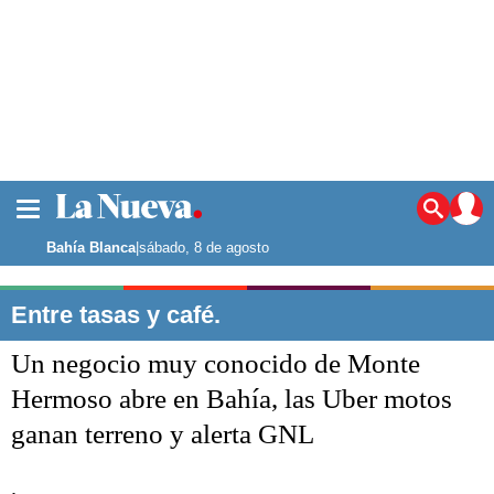
La ciudad
Noticias
Bahía Blanca
|
sábado, 8 de agosto
Punta Alta
La región
Entre tasas y café.
El país
Un negocio muy conocido de Monte
El mundo
Seguridad
Hermoso abre en Bahía, las Uber motos
Opinión
ganan terreno y alerta GNL
Escenario Olímpico
Deportes
Liga del Sur
.