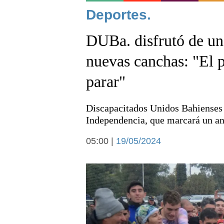
Noticias
Deportes.
DUBa. disfrutó de un 
nuevas canchas: "El p
parar"
Deportes
Discapacitados Unidos Bahienses 
Independencia, que marcará un ant
05:00 |
19/05/2024
Arte y cultura
Economía y campo