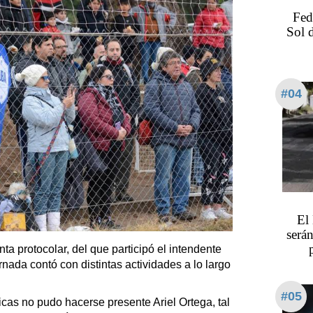
Fed
Sol 
#04
El
serán
ta protocolar, del que participó el intendente
rnada contó con distintas actividades a lo largo
#05
icas no pudo hacerse presente Ariel Ortega, tal