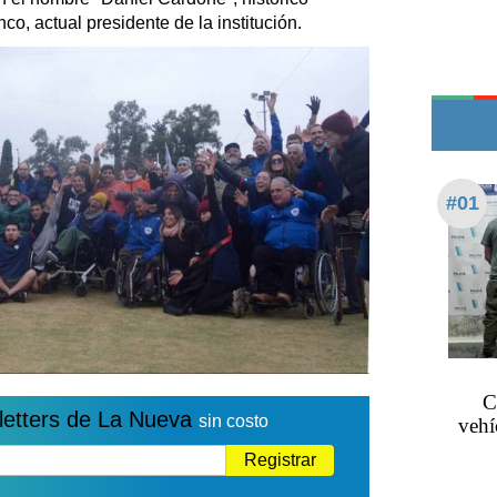
Edictos
co, actual presidente de la institución.
Teléfonos de urgencia
#01
C
letters de La Nueva
sin costo
vehí
Registrar