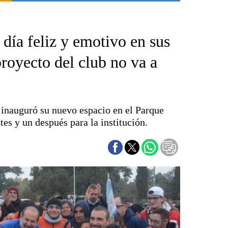
Punta Alta
La región
día feliz y emotivo en sus
El país
El mundo
royecto del club no va a
Seguridad
Opinión
Escenario Olímpico
inauguró su nuevo espacio en el Parque
Liga del Sur
es y un después para la institución.
Básquetbol
Fútbol
Federal A
Aplausos
Cines
Economía y finanzas
Con el campo
Espacio empresas