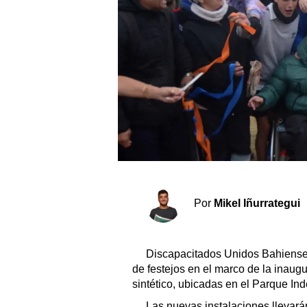
Sociedad y tiempo libre
El tiempo
Cartón Lleno
Fúnebres
Clasificados
Horóscopo
Por
Mikel Iñurrategui
Suplementos
Servicios
Discapacitados Unidos Bahienses
de festejos en el marco de la inaug
sintético, ubicadas en el Parque In
Las nuevas instalaciones llevará