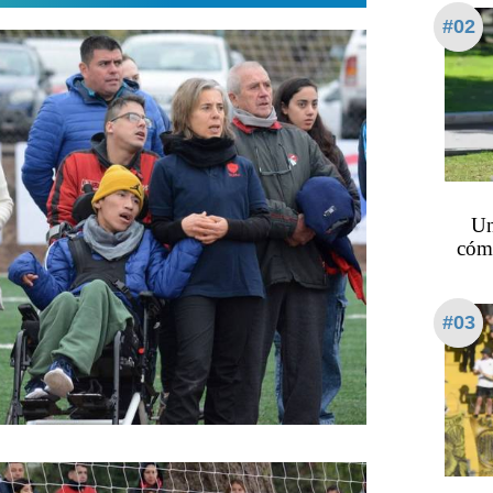
#02
Un
cómo
#03