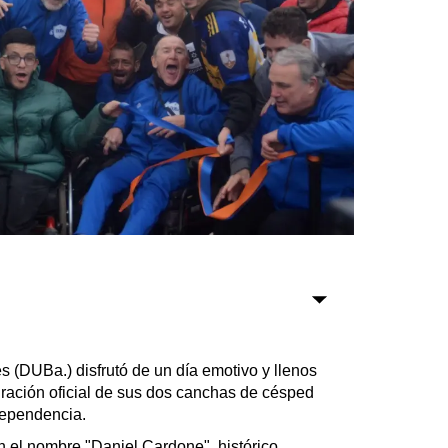
Sociedad
Tecnología
Turismo
Salud
Es viral
Farmacias
Transportes
 (DUBa.) disfrutó de un día emotivo y llenos
Loterías
uración oficial de sus dos canchas de césped
Datos Útiles
dependencia.
Fúnebres
n el nombre "Daniel Cardone", histórico