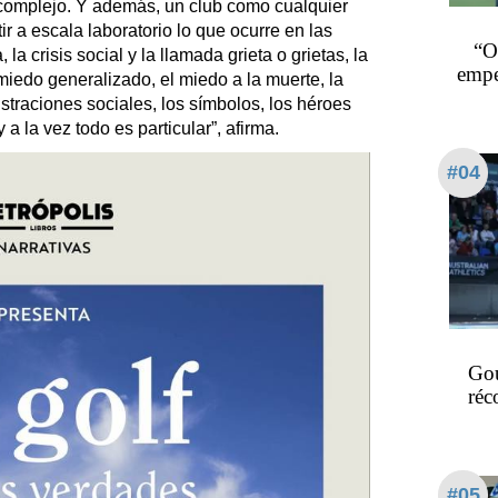
 complejo. Y además, un club como cualquier
ir a escala laboratorio lo que ocurre en las
“O
la crisis social y la llamada grieta o grietas, la
empe
 miedo generalizado, el miedo a la muerte, la
rustraciones sociales, los símbolos, los héroes
a la vez todo es particular”, afirma.
#04
Gou
réc
#05