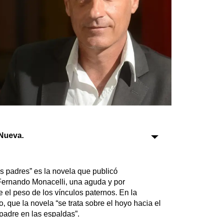
Sociedad
Tecnología
Turismo
Salud
Es viral
Nueva.
Farmacias
Transportes
us padres” es la novela que publicó
 Fernando Monacelli, una aguda y por
Loterías
el peso de los vínculos paternos. En la
Datos Útiles
 que la novela “se trata sobre el hoyo hacia el
Fúnebres
adre en las espaldas”.