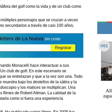
Edictos
etáfora del golf como la vida y de un club como
Teléfonos de urgencia
n múltiples personajes que se cruzan a veces
mo secundarios a través de casi 100 años.
letters de La Nueva
sin costo
#01
Registrar
ernando Monacelli hace interactuar a sus
 Un club de golf. En este escenario se
 que se entrelazan y que a la vez son una. Todo
 muestra bajo los destellos de la sátira y la
idoscopio y los matices se multiplican. Una
All
s filmes de Robert Altman. La calidad de la
zapa
utarla como si fuera una experiencia
. Ha publicado varios libros. En 2005 fue