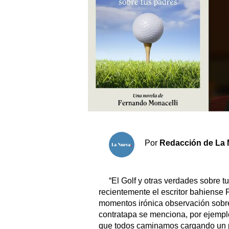
Sociedad y tiempo libre
El tiempo
Cartón Lleno
Fúnebres
Clasificados
Horóscopo
Por
Redacción de La 
Suplementos
Servicios
“El Golf y otras verdades sobre t
recientemente el escritor bahiense
momentos irónica observación sobre 
contratapa se menciona, por ejemplo,
que todos caminamos cargando un p