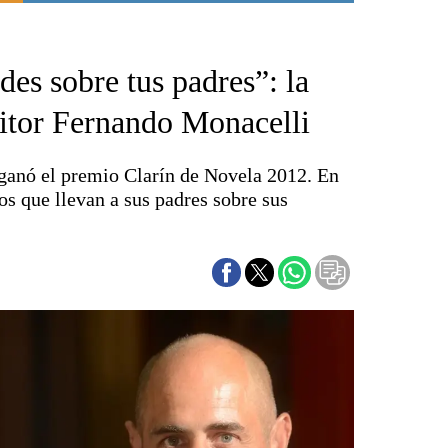
Punta Alta
La región
des sobre tus padres”: la
El país
El mundo
ritor Fernando Monacelli
Seguridad
Opinión
 ganó el premio Clarín de Novela 2012. En
Escenario Olímpico
os que llevan a sus padres sobre sus
Liga del Sur
Básquetbol
Fútbol
Federal A
Aplausos
Cines
Economía y finanzas
Con el campo
Espacio empresas