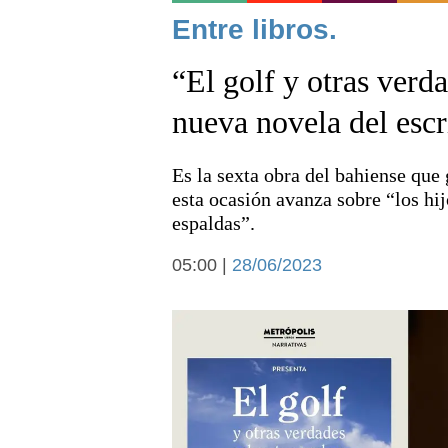
Noticias
Entre libros.
“El golf y otras verda
nueva novela del esc
Es la sexta obra del bahiense que
Deportes
esta ocasión avanza sobre “los hij
espaldas”.
05:00 |
28/06/2023
Arte y cultura
Economía y campo