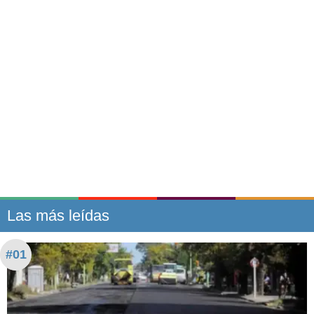
Las más leídas
#01