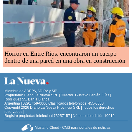
Horror en Entre Ríos: encontraron un cuerpo
dentro de una pared en una obra en construcción
Miembro de ADEPA, ADIRA y SIP
Propietario: Diario La Nueva SRL | Director: Gustavo Fabián Elías |
Rodríguez 55, Bahía Blanca,
Argentina | 0291 459-0000 Clasificados telefónicos: 455-0550
Copyright 2026 Diario La Nueva Provincia SRL | Todos los derechos
reservados |
Registro propiedad intelectual 73257157 | Número de edición 10919
Mustang Cloud - CMS para portales de noticias