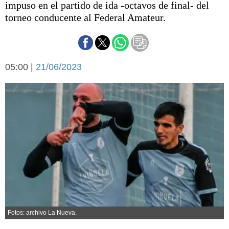
impuso en el partido de ida -octavos de final- del
Básquetbol
torneo conducente al Federal Amateur.
Fútbol
Federal A
Aplausos
Arte y cultura
Cines
05:00 |
21/06/2023
Economía y finanzas
Economía y campo
Con el campo
Espacio empresas
Sociedad
Sociedad y tiempo
libre
Tecnología
Turismo
Salud
Es viral
El tiempo
Cartón Lleno
Fotos: archivo La Nueva.
Fúnebres