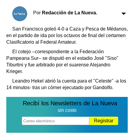
Clasificados
Horóscopo
Por
Redacción de La Nueva.
Suplementos
Farmacias
San Francisco goleó 4-0 a Caza y Pesca de Médanos,
Servicios
en el partido de ida por los octavos de final del certamen
Transportes
Clasificatorio al Federal Amateur.
Loterías
El cotejo --correspondiente a la Federación
Datos Útiles
Pampeana Sur-- se disputó en el estadio José "Siso"
Fúnebres
Tiburtini y fue arbitrado por el suarense Alejandro
Edictos
Krieger.
Teléfonos de urgencia
Leandro Hekel abrió la cuenta para el "Celeste" -a los
14 minutos- tras un córner ejecutado por Gandolfo.
Recibí los Newsletters de La Nueva
sin costo
Registrar