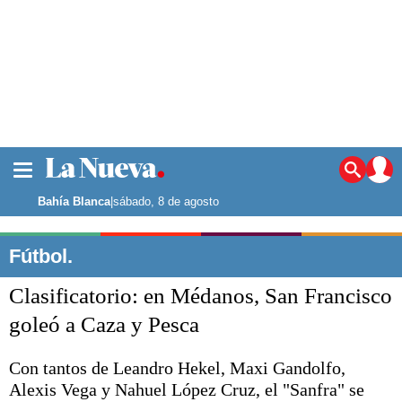
La ciudad
Noticias
Bahía Blanca
|
sábado, 8 de agosto
Punta Alta
La región
Fútbol.
El país
Clasificatorio: en Médanos, San Francisco
El mundo
Seguridad
goleó a Caza y Pesca
Opinión
Escenario Olímpico
Con tantos de Leandro Hekel, Maxi Gandolfo,
Deportes
Alexis Vega y Nahuel López Cruz, el "Sanfra" se
Liga del Sur