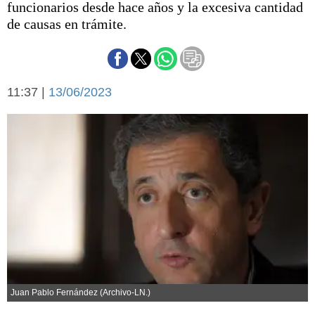
funcionarios desde hace años y la excesiva cantidad
Básquetbol
de causas en trámite.
Fútbol
Federal A
Aplausos
Arte y cultura
Cines
11:37 |
13/06/2023
Economía y finanzas
Economía y campo
Con el campo
Espacio empresas
Sociedad
Sociedad y tiempo
libre
Tecnología
Turismo
Salud
Es viral
El tiempo
Cartón Lleno
Juan Pablo Fernández (Archivo-LN.)
Fúnebres