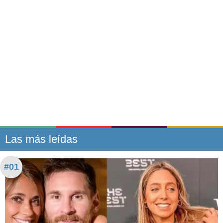
Las más leídas
#01