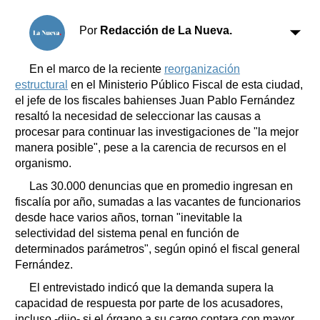
Clasificados
Horóscopo
Por
Redacción de La Nueva.
Suplementos
Farmacias
En el marco de la reciente
reorganización
Servicios
estructural
en el Ministerio Público Fiscal de esta ciudad,
Transportes
el jefe de los fiscales bahienses Juan Pablo Fernández
Loterías
resaltó la necesidad de seleccionar las causas a
Datos Útiles
procesar para continuar las investigaciones de "la mejor
Fúnebres
manera posible", pese a la carencia de recursos en el
organismo.
Edictos
Teléfonos de urgencia
Las 30.000 denuncias que en promedio ingresan en
fiscalía por año, sumadas a las vacantes de funcionarios
desde hace varios años, tornan "inevitable la
selectividad del sistema penal en función de
determinados parámetros", según opinó el fiscal general
Fernández.
El entrevistado indicó que la demanda supera la
capacidad de respuesta por parte de los acusadores,
incluso -dijo- si el órgano a su cargo contara con mayor