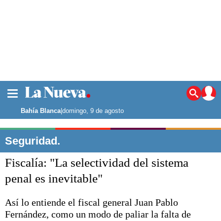
La ciudad
Noticias
Bahía Blanca
|
domingo, 9 de agosto
Punta Alta
La región
Seguridad.
El país
Fiscalía: "La selectividad del sistema
El mundo
Seguridad
penal es inevitable"
Opinión
Escenario Olímpico
Así lo entiende el fiscal general Juan Pablo
Deportes
Fernández, como un modo de paliar la falta de
Liga del Sur