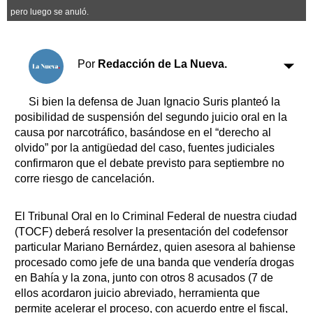
Clasificados
pero luego se anuló.
Horóscopo
Suplementos
Por
Redacción de La Nueva.
Farmacias
Servicios
Transportes
Si bien la defensa de Juan Ignacio Suris planteó la
Loterías
posibilidad de suspensión del segundo juicio oral en la
Datos Útiles
causa por narcotráfico, basándose en el “derecho al
Fúnebres
olvido” por la antigüedad del caso, fuentes judiciales
Edictos
confirmaron que el debate previsto para septiembre no
corre riesgo de cancelación.
Teléfonos de urgencia
El Tribunal Oral en lo Criminal Federal de nuestra ciudad
(TOCF) deberá resolver la presentación del codefensor
particular Mariano Bernárdez, quien asesora al bahiense
procesado como jefe de una banda que vendería drogas
en Bahía y la zona, junto con otros 8 acusados (7 de
ellos acordaron juicio abreviado, herramienta que
permite acelerar el proceso, con acuerdo entre el fiscal,