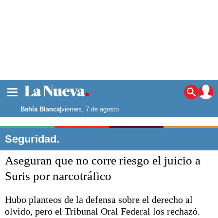
La ciudad
Noticias
Bahía Blanca
|
viernes, 7 de agosto
Punta Alta
La región
Seguridad.
El país
Aseguran que no corre riesgo el juicio a
El mundo
Seguridad
Suris por narcotráfico
Opinión
Escenario Olímpico
Hubo planteos de la defensa sobre el derecho al
Deportes
olvido, pero el Tribunal Oral Federal los rechazó.
Liga del Sur