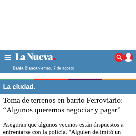
La ciudad
Noticias
Bahía Blanca
|
viernes, 7 de agosto
Punta Alta
La región
La ciudad.
El país
Toma de terrenos en barrio Ferroviario:
El mundo
Seguridad
“Algunos queremos negociar y pagar”
Opinión
Escenario Olímpico
Aseguran que algunos vecinos están dispuestos a
Deportes
enfrentarse con la policía. "Alguien delimitó un
Liga del Sur