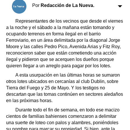
Clasificados
Por
Redacción de La Nueva.
Horóscopo
Suplementos
Representantes de los vecinos que desde el viernes
a la noche y el sábado a la mañana están tomando y
Farmacias
Servicios
ocupando terrenos en forma ilegal en el barrio
Transportes
Ferroviario, en un área delimitada por la diagonal Jorge
Loterías
Moore y las calles Pedro Pico, Avenida Arias y Fitz Roy,
Datos Útiles
reconocieron saber que están cometiendo una acción
Fúnebres
ilegal y pidieron que se acerquen los dueños porque
quieren llegar a un arreglo para pagar por los lotes.
Edictos
Teléfonos de urgencia
A esta usurpación en las últimas horas se sumaron
otros lotes ubicados en cercanías al club Dublin, sobre
Tierra del Fuego y 25 de Mayo. Y los testigos no
descartan que las tomas continúen en sectores aledaños
en las próximas horas.
Durante todo el fin de semana, en todo ese macizo
cientos de familias bahienses comenzaron a delimitar
una suerte de loteo con palos y alambres, poniéndoles
su nombre para marcar su propiedad. Si bien, ante la