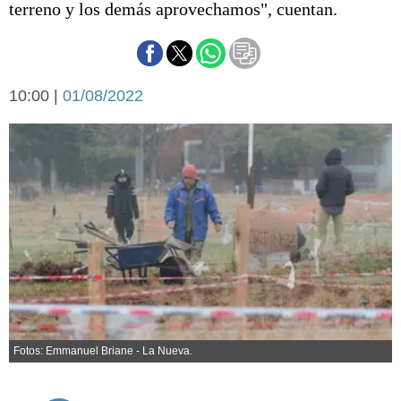
terreno y los demás aprovechamos", cuentan.
Básquetbol
Fútbol
Federal A
Aplausos
Arte y cultura
10:00 |
01/08/2022
Cines
Economía y finanzas
Economía y campo
Con el campo
Espacio empresas
Sociedad
Sociedad y tiempo
libre
Tecnología
Turismo
Salud
Es viral
El tiempo
Fotos: Emmanuel Briane - La Nueva.
Cartón Lleno
Fúnebres