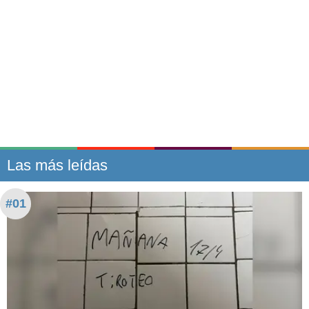
Las más leídas
#01