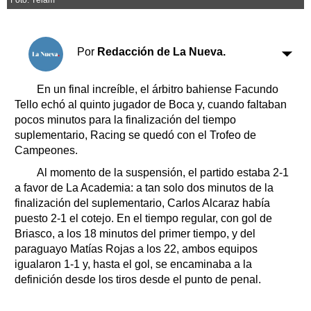
Clasificados
Horóscopo
Suplementos
Por
Redacción de La Nueva.
Farmacias
Servicios
Transportes
En un final increíble, el árbitro bahiense Facundo
Loterías
Tello echó al quinto jugador de Boca y, cuando faltaban
pocos minutos para la finalización del tiempo
Datos Útiles
suplementario, Racing se quedó con el Trofeo de
Fúnebres
Campeones.
Edictos
Al momento de la suspensión, el partido estaba 2-1
Teléfonos de urgencia
a favor de La Academia: a tan solo dos minutos de la
finalización del suplementario, Carlos Alcaraz había
puesto 2-1 el cotejo. En el tiempo regular, con gol de
Briasco, a los 18 minutos del primer tiempo, y del
paraguayo Matías Rojas a los 22, ambos equipos
igualaron 1-1 y, hasta el gol, se encaminaba a la
definición desde los tiros desde el punto de penal.