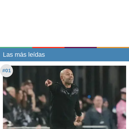
Las más leídas
#01