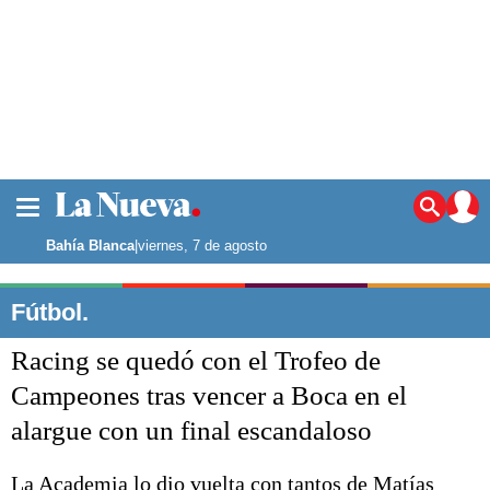
La ciudad
Noticias
Bahía Blanca
|
viernes, 7 de agosto
Punta Alta
La región
Fútbol.
El país
Racing se quedó con el Trofeo de
El mundo
Seguridad
Campeones tras vencer a Boca en el
Opinión
alargue con un final escandaloso
Escenario Olímpico
Deportes
Liga del Sur
La Academia lo dio vuelta con tantos de Matías