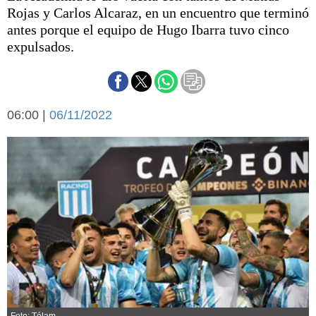
Básquetbol
Rojas y Carlos Alcaraz, en un encuentro que terminó
Fútbol
antes porque el equipo de Hugo Ibarra tuvo cinco
expulsados.
Federal A
Aplausos
Arte y cultura
Cines
Economía y finanzas
Economía y campo
06:00 |
06/11/2022
Con el campo
Espacio empresas
Sociedad
Sociedad y tiempo
libre
Tecnología
Turismo
Salud
Es viral
El tiempo
Cartón Lleno
Fúnebres
Foto: Télam