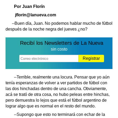
Clasificados
Por Juan Florín
Horóscopo
jflorin@lanueva.com
Suplementos
--Buen día, Juan. No podemos hablar mucho de fútbol
Farmacias
Servicios
después de la noche negra del jueves ¿no?
Transportes
Loterías
Recibí los Newsletters de La Nueva
Datos Útiles
sin costo
Fúnebres
Registrar
Edictos
Teléfonos de urgencia
--Terrible, realmente una locura. Pensar que yo aún
tenía esperanzas de volver a ver partidos de fútbol con
las dos hinchadas dentro de una cancha. Obviamente,
acá se trató de otra cosa, no hubo peleas entre hinchas,
pero demuestra lo lejos que está el fútbol argentino de
lograr algo que es normal en el resto del mundo.
--Supongo que esto no terminará con echar de la