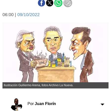
Básquetbol
Fútbol
06:00 |
09/10/2022
Federal A
Aplausos
Arte y cultura
Cines
Economía y finanzas
Economía y campo
Con el campo
Espacio empresas
Sociedad
Sociedad y tiempo
libre
Tecnología
Turismo
Salud
Es viral
Ilustración Guillermo Arena, fotos Archivo La Nueva.
El tiempo
Cartón Lleno
Por
Juan Florín
Fúnebres