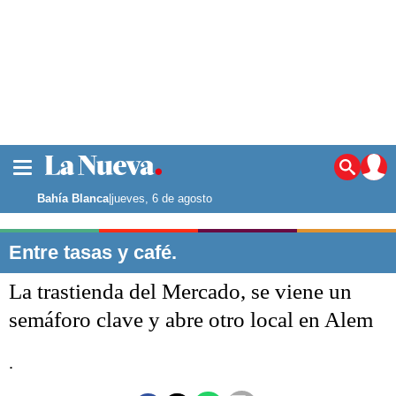
La ciudad
Noticias
Bahía Blanca
|
jueves, 6 de agosto
Punta Alta
La región
Entre tasas y café.
El país
La trastienda del Mercado, se viene un
El mundo
Seguridad
semáforo clave y abre otro local en Alem
Opinión
Escenario Olímpico
.
Deportes
Liga del Sur