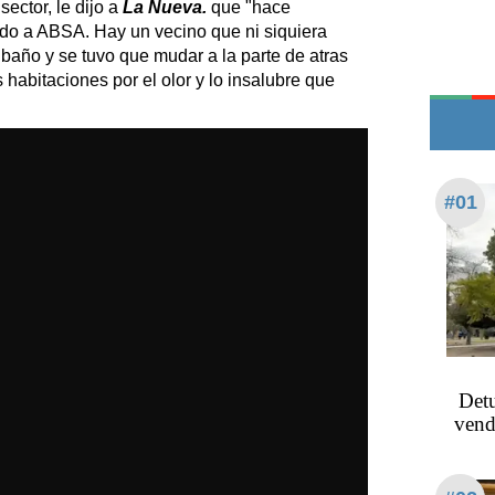
sector, le dijo a
La Nueva.
que "hace
Edictos
o a ABSA. Hay un vecino que ni siquiera
Teléfonos de urgencia
 baño y se tuvo que mudar a la parte de atras
habitaciones por el olor y lo insalubre que
#01
Detu
vend