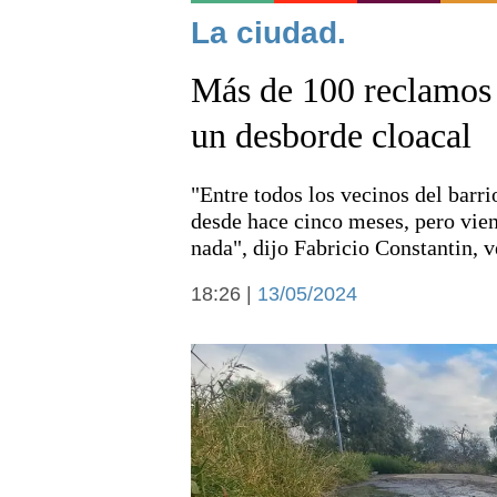
Noticias
La ciudad.
Más de 100 reclamos 
un desborde cloacal
"Entre todos los vecinos del bar
Deportes
desde hace cinco meses, pero vien
nada", dijo Fabricio Constantin, v
18:26 |
13/05/2024
Arte y cultura
Economía y campo