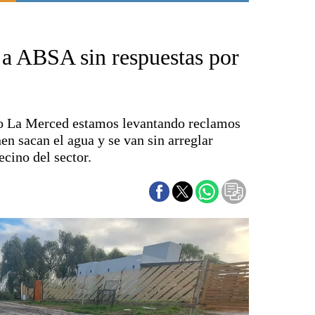
Punta Alta
La región
a ABSA sin respuestas por
El país
El mundo
Seguridad
Opinión
rio La Merced estamos levantando reclamos
Escenario Olímpico
en sacan el agua y se van sin arreglar
Liga del Sur
ecino del sector.
Básquetbol
Fútbol
Federal A
Aplausos
Cines
Economía y finanzas
Con el campo
Espacio empresas