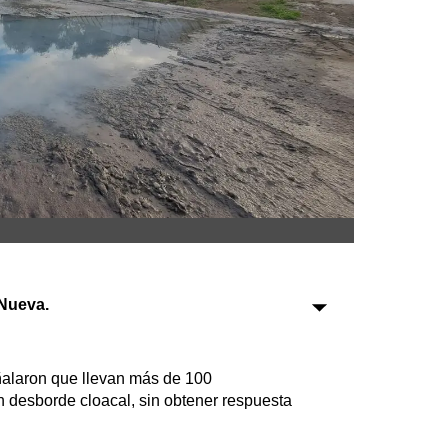
Sociedad
Tecnología
Turismo
Salud
Es viral
Nueva.
Farmacias
Transportes
ñalaron que llevan más de 100
Loterías
 desborde cloacal, sin obtener respuesta
Datos Útiles
Fúnebres