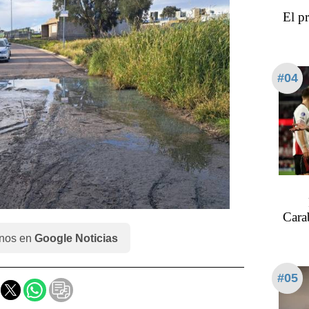
El p
#04
Cara
nos en
Google Noticias
#05