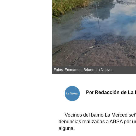
Sociedad y tiempo libre
El tiempo
Cartón Lleno
Fúnebres
Fotos: Emmanuel Briane-La Nueva.
Clasificados
Horóscopo
Suplementos
Por
Redacción de La 
Servicios
Vecinos del barrio La Merced se
denuncias realizadas a ABSA por un
alguna.