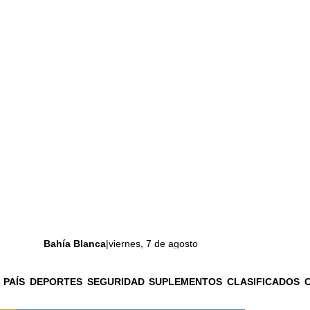
Bahía Blanca
|
viernes, 7 de agosto
 PAÍS
DEPORTES
SEGURIDAD
SUPLEMENTOS
CLASIFICADOS
La ciudad