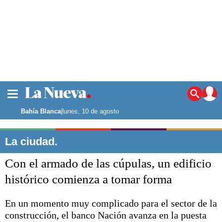
La ciudad
Noticias
Bahía Blanca
|
lunes, 10 de agosto
Punta Alta
La región
La ciudad.
El país
Con el armado de las cúpulas, un edificio
El mundo
Seguridad
histórico comienza a tomar forma
Opinión
Escenario Olímpico
En un momento muy complicado para el sector de la
Deportes
construcción, el banco Nación avanza en la puesta
Liga del Sur