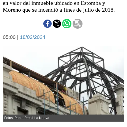
en valor del inmueble ubicado en Estomba y
Básquetbol
Moreno que se incendió a fines de julio de 2018.
Fútbol
Federal A
Aplausos
Arte y cultura
Cines
05:00 |
18/02/2024
Economía y finanzas
Economía y campo
Con el campo
Espacio empresas
Sociedad
Sociedad y tiempo
libre
Tecnología
Turismo
Salud
Es viral
El tiempo
Cartón Lleno
Fotos: Pablo Presti-La Nueva.
Fúnebres