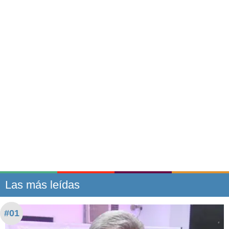
Las más leídas
#01