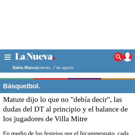
La ciudad
Noticias
Bahía Blanca
|
viernes, 7 de agosto
Punta Alta
La región
Básquetbol.
El país
Matute dijo lo que no "debía decir", las
El mundo
Seguridad
dudas del DT al principio y el balance de
Opinión
los jugadores de Villa Mitre
Escenario Olímpico
Deportes
Liga del Sur
En medio de los festejos por el bicampeonato, cada