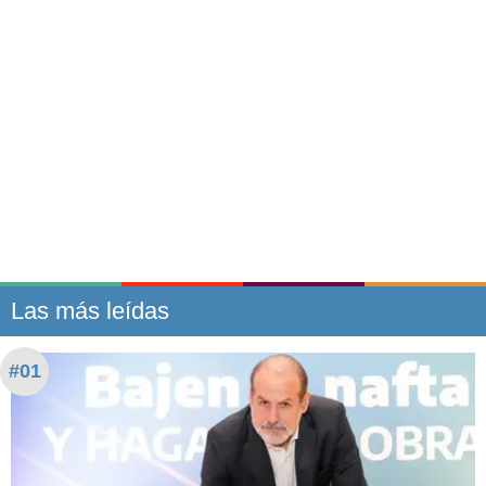
Las más leídas
#01