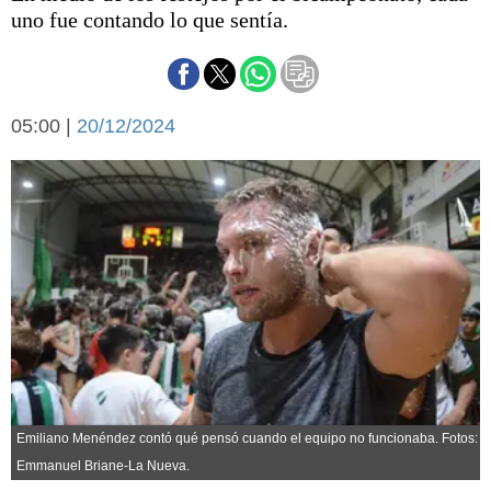
Básquetbol
uno fue contando lo que sentía.
Fútbol
Federal A
Aplausos
Arte y cultura
05:00 |
20/12/2024
Cines
Economía y finanzas
Economía y campo
Con el campo
Espacio empresas
Sociedad
Sociedad y tiempo
libre
Tecnología
Turismo
Salud
Es viral
El tiempo
Cartón Lleno
Emiliano Menéndez contó qué pensó cuando el equipo no funcionaba. Fotos:
Fúnebres
Emmanuel Briane-La Nueva.