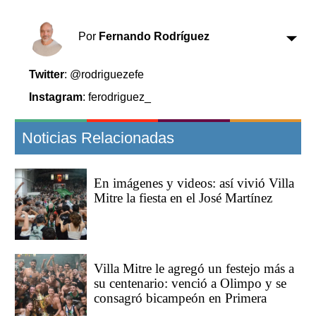
Clasificados
Horóscopo
Por
Fernando Rodríguez
Suplementos
Farmacias
Servicios
Twitter
: @rodriguezefe
Transportes
Instagram
: ferodriguez_
Loterías
Datos Útiles
Noticias Relacionadas
Fúnebres
Edictos
Teléfonos de urgencia
En imágenes y videos: así vivió Villa
Mitre la fiesta en el José Martínez
Villa Mitre le agregó un festejo más a
su centenario: venció a Olimpo y se
consagró bicampeón en Primera