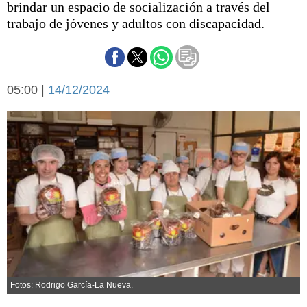
brindar un espacio de socialización a través del
Básquetbol
trabajo de jóvenes y adultos con discapacidad.
Fútbol
Federal A
Aplausos
Arte y cultura
Cines
05:00 |
14/12/2024
Economía y finanzas
Economía y campo
Con el campo
Espacio empresas
Sociedad
Sociedad y tiempo
libre
Tecnología
Turismo
Salud
Es viral
El tiempo
Cartón Lleno
Fotos: Rodrigo García-La Nueva.
Fúnebres