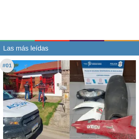
Las más leídas
#01