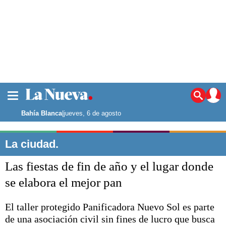
La ciudad
Noticias
Bahía Blanca
|
jueves, 6 de agosto
Punta Alta
La región
La ciudad.
El país
Las fiestas de fin de año y el lugar donde
El mundo
Seguridad
se elabora el mejor pan
Opinión
Escenario Olímpico
El taller protegido Panificadora Nuevo Sol es parte
Deportes
de una asociación civil sin fines de lucro que busca
Liga del Sur