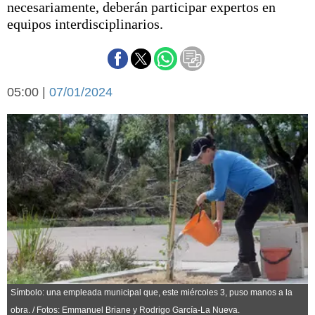
necesariamente, deberán participar expertos en
Básquetbol
equipos interdisciplinarios.
Fútbol
Federal A
Aplausos
Arte y cultura
Cines
05:00 |
07/01/2024
Economía y finanzas
Economía y campo
Con el campo
Espacio empresas
Sociedad
Sociedad y tiempo
libre
Tecnología
Turismo
Salud
Es viral
El tiempo
Cartón Lleno
Símbolo: una empleada municipal que, este miércoles 3, puso manos a la
Fúnebres
obra. / Fotos: Emmanuel Briane y Rodrigo García-La Nueva.