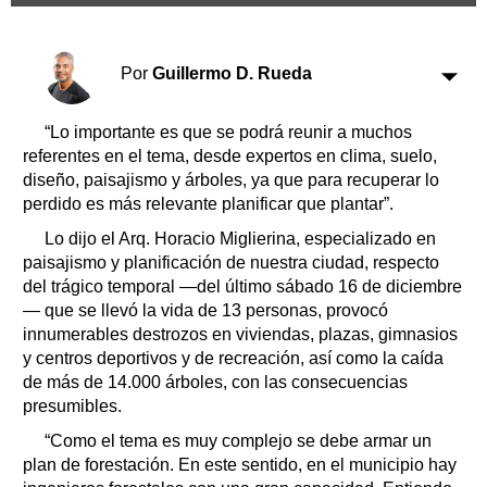
Clasificados
Horóscopo
Suplementos
Por
Guillermo D. Rueda
Farmacias
Servicios
“Lo importante es que se podrá reunir a muchos
Transportes
referentes en el tema, desde expertos en clima, suelo,
Loterías
diseño, paisajismo y árboles, ya que para recuperar lo
Datos Útiles
perdido es más relevante planificar que plantar”.
Fúnebres
Lo dijo el Arq. Horacio Miglierina, especializado en
Edictos
paisajismo y planificación de nuestra ciudad, respecto
Teléfonos de urgencia
del trágico temporal —del último sábado 16 de diciembre
— que se llevó la vida de 13 personas, provocó
innumerables destrozos en viviendas, plazas, gimnasios
y centros deportivos y de recreación, así como la caída
de más de 14.000 árboles, con las consecuencias
presumibles.
“Como el tema es muy complejo se debe armar un
plan de forestación. En este sentido, en el municipio hay