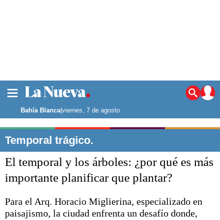
La ciudad
Noticias
Bahía Blanca
|
viernes, 7 de agosto
Punta Alta
La región
Temporal trágico.
El país
El temporal y los árboles: ¿por qué es más
El mundo
Seguridad
importante planificar que plantar?
Opinión
Escenario Olímpico
Para el Arq. Horacio Miglierina, especializado en
Deportes
paisajismo, la ciudad enfrenta un desafío donde,
Liga del Sur