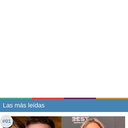
Las más leídas
#01