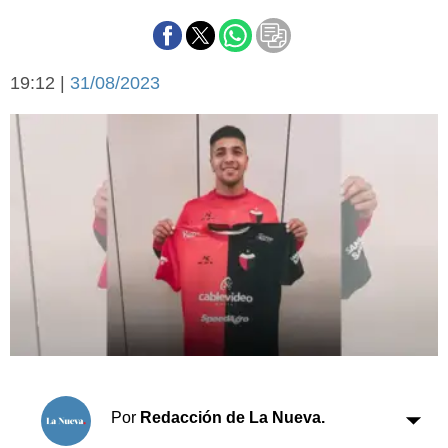
Básquetbol
Fútbol
Federal A
19:12 |
31/08/2023
Aplausos
Arte y cultura
Cines
Economía y finanzas
Economía y campo
Con el campo
Espacio empresas
Sociedad
Sociedad y tiempo
libre
Tecnología
Turismo
Salud
Es viral
El tiempo
Cartón Lleno
Por
Redacción de La Nueva.
Fúnebres