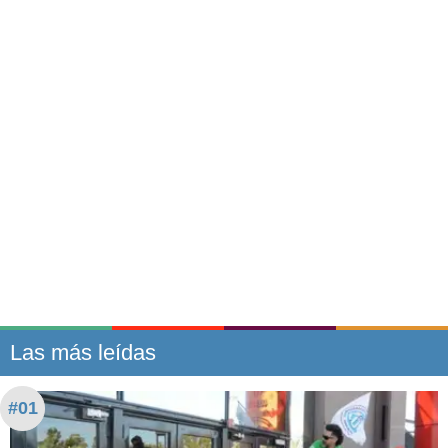
Las más leídas
#01