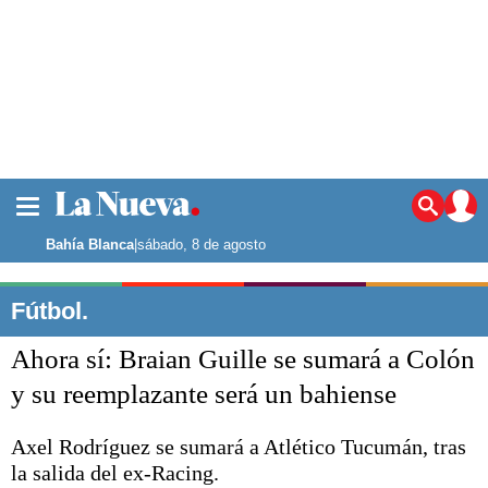
La ciudad
Noticias
Bahía Blanca
|
sábado, 8 de agosto
Punta Alta
La región
Fútbol.
El país
Ahora sí: Braian Guille se sumará a Colón
El mundo
Seguridad
y su reemplazante será un bahiense
Opinión
Escenario Olímpico
Axel Rodríguez se sumará a Atlético Tucumán, tras
Deportes
la salida del ex-Racing.
Liga del Sur