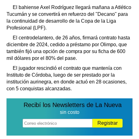
Clasificados
El bahiense Axel Rodríguez llegará mañana a Atlético
Horóscopo
Tucumán y se convertirá en refuerzo del "Decano" para
Suplementos
la continuidad de desarrollo de la Copa de la Liga
Profesional (LPF).
Farmacias
Servicios
El centrodelantero, de 26 años, firmará contrato hasta
Transportes
diciembre de 2024, cedido a préstamo por Olimpo, que
Loterías
también fijó una opción de compra por su ficha de 600
Datos Útiles
mil dólares por el 80% del pase.
Fúnebres
El jugador rescindió el contrato que mantenía con
Edictos
Instituto de Córdoba, luego de ser prestado por la
Teléfonos de urgencia
institución aurinegra, en donde actuó en 28 ocasiones,
con 5 conquistas alcanzadas.
Recibí los Newsletters de La Nueva
sin costo
Registrar